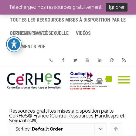
ACCUEIL
Téléchargez nos ressources gratuitement...
Ignorer
TOUTES LES RESSOURCES MISES À DISPOSITION PAR LE
CERHES® FRANCE
OUTILS EN SANTÉ SEXUELLE
VIDÉOS
DOCUMENTS PDF
Phone
Facebook
Twitter
Youtube
Linkedin
Email
RSS
Ressources gratuites mises à disposition par le
CeRHeS® France (Centre Ressources Handicaps et
Sexualités®)
Sort by:
Default Order