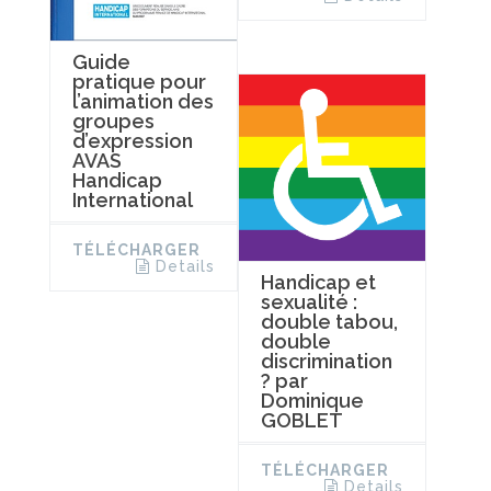
Guide
pratique pour
l’animation des
groupes
d’expression
AVAS
Handicap
International
TÉLÉCHARGER
Details
Handicap et
sexualité :
double tabou,
double
discrimination
? par
Dominique
GOBLET
TÉLÉCHARGER
Details