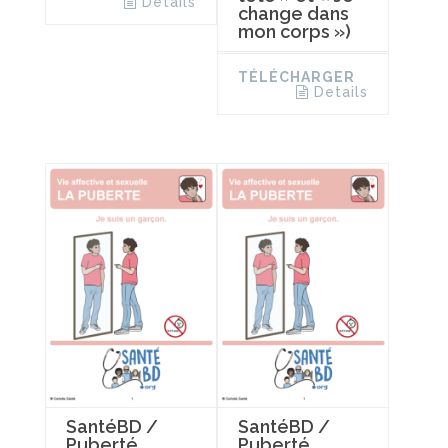
Details
change dans
mon corps »)
TÉLÉCHARGER
Details
SantéBD /
SantéBD /
Puberté
Puberté