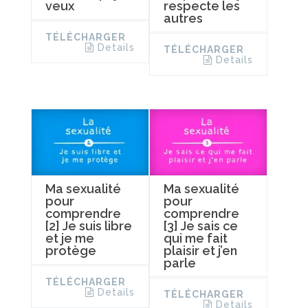
veux
respecte les
autres
TÉLÉCHARGER
Details
TÉLÉCHARGER
Details
Ma sexualité
Ma sexualité
pour
pour
comprendre
comprendre
[2] Je suis libre
[3] Je sais ce
et je me
qui me fait
protège
plaisir et j’en
parle
TÉLÉCHARGER
Details
TÉLÉCHARGER
Details