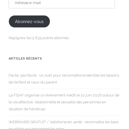
Adresse
e-
mail
Abonnez-vous
Rejoignez les 5 835 autres abonnés
ARTICLES RÉCENTS
Facile, pas facile : un outil pour reconnaître ensemble les besoins
de l’enfant et ceux du parent
La FISAF organise un événement inédit le 22 juin 2026 autour de
la vie affective, relationnelle et sexuelle des personnes en
situation de handicap.
WEBINAIRE GRATUIT / Validisme en santé : reconnaître les biais
invisibles qui impactent les soins