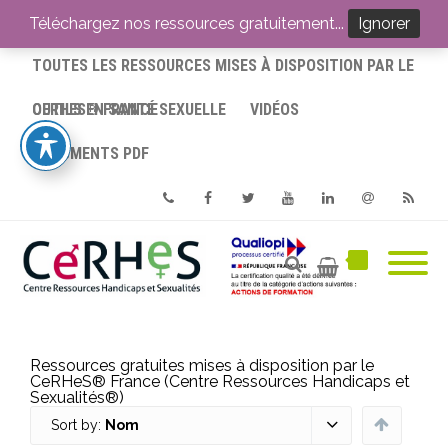
ACCUEIL
Téléchargez nos ressources gratuitement...
Ignorer
TOUTES LES RESSOURCES MISES À DISPOSITION PAR LE
CERHES® FRANCE
OUTILS EN SANTÉ SEXUELLE
VIDÉOS
DOCUMENTS PDF
Phone
Facebook
Twitter
Youtube
Linkedin
Email
RSS
Ressources gratuites mises à disposition par le
CeRHeS® France (Centre Ressources Handicaps et
Sexualités®)
Sort by:
Nom