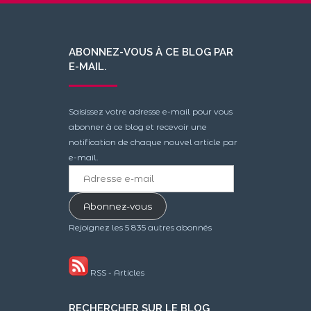
ABONNEZ-VOUS À CE BLOG PAR
E-MAIL.
Saisissez votre adresse e-mail pour vous
abonner à ce blog et recevoir une
notification de chaque nouvel article par
e-mail.
Adresse
e-
mail
Abonnez-vous
Rejoignez les 5 835 autres abonnés
RSS - Articles
RECHERCHER SUR LE BLOG