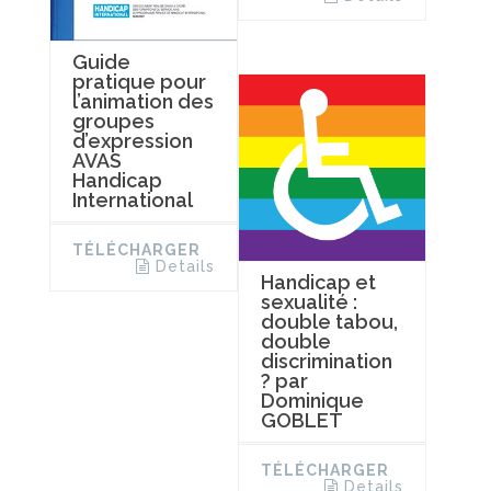
Guide
pratique pour
l’animation des
groupes
d’expression
AVAS
Handicap
International
TÉLÉCHARGER
Details
Handicap et
sexualité :
double tabou,
double
discrimination
? par
Dominique
GOBLET
TÉLÉCHARGER
Details