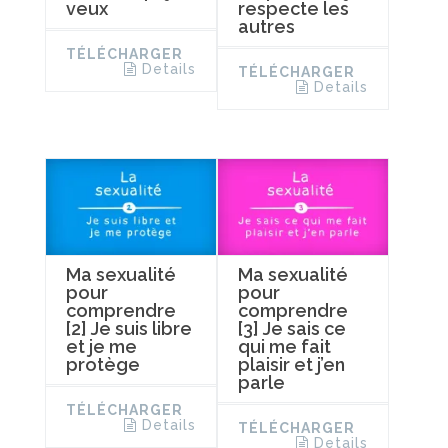
veux
respecte les
autres
TÉLÉCHARGER
Details
TÉLÉCHARGER
Details
Ma sexualité
Ma sexualité
pour
pour
comprendre
comprendre
[2] Je suis libre
[3] Je sais ce
et je me
qui me fait
protège
plaisir et j’en
parle
TÉLÉCHARGER
Details
TÉLÉCHARGER
Details