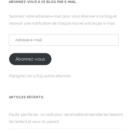
ABONNEZ-VOUS À CE BLOG PAR E-MAIL.
Saisissez votre adresse e-mail pour vous abonner à ce blog et
recevoir une notification de chaque nouvel article par e-mail.
Adresse
e-
mail
Abonnez-vous
Rejoignez les 5 835 autres abonnés
ARTICLES RÉCENTS
Facile, pas facile : un outil pour reconnaître ensemble les besoins
de l’enfant et ceux du parent