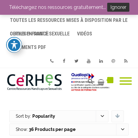
ACCUEIL
Téléchargez nos ressources gratuitement...
Ignorer
TOUTES LES RESSOURCES MISES À DISPOSITION PAR LE
CERHES® FRANCE
OUTILS EN SANTÉ SEXUELLE
VIDÉOS
DOCUMENTS PDF
Phone
Facebook
Twitter
Youtube
Linkedin
Email
RSS
Sort by:
Popularity
Show:
36 Products per page