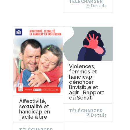
TÉLÉCHARGER
Details
Violences,
femmes et
handicap :
dénoncer
l’invisible et
agir ! Rapport
du Sénat
Affectivité,
sexualité et
TÉLÉCHARGER
handicap en
Details
facile à lire