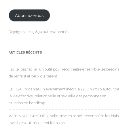
e-
mail
Abonnez-vous
Rejoignez les 5 834 autres abonnés
ARTICLES RÉCENTS
Facile, pas facile : un outil pour reconnaître ensemble les besoins
de l’enfant et ceux du parent
La FISAF organise un événement inédit le 22 juin 2026 autour de
la vie affective, relationnelle et sexuelle des personnes en
situation de handicap.
WEBINAIRE GRATUIT / Validisme en santé : reconnaître les biais
invisibles qui impactent les soins