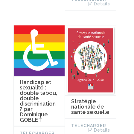
Details
Handicap et
sexualité :
double tabou,
double
Stratégie
discrimination
nationale de
? par
santé sexuelle
Dominique
GOBLET
TÉLÉCHARGER
Details
TÉLÉCHARGER