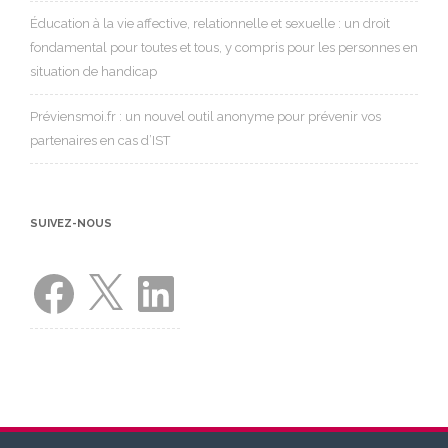
Éducation à la vie affective, relationnelle et sexuelle : un droit
fondamental pour toutes et tous, y compris pour les personnes en
situation de handicap
Préviensmoi.fr : un nouvel outil anonyme pour prévenir vos
partenaires en cas d’IST
SUIVEZ-NOUS
Facebook
X
LinkedIn