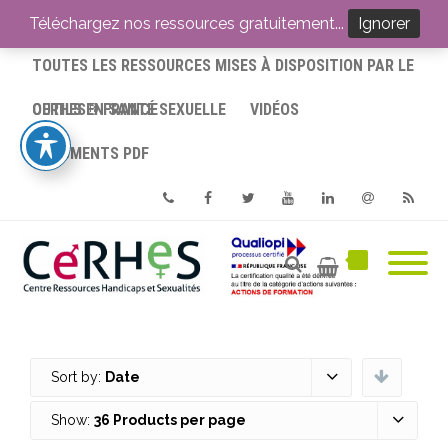
ACCUEIL
Téléchargez nos ressources gratuitement...
Ignorer
TOUTES LES RESSOURCES MISES À DISPOSITION PAR LE
CERHES® FRANCE
OUTILS EN SANTÉ SEXUELLE
VIDÉOS
DOCUMENTS PDF
Phone
Facebook
Twitter
Youtube
Linkedin
Email
RSS
Sort by:
Date
Show:
36 Products per page