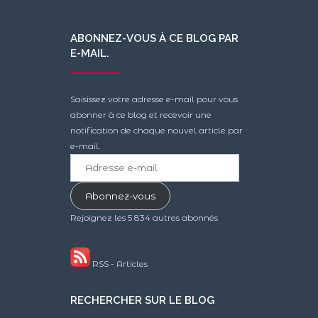
ABONNEZ-VOUS À CE BLOG PAR
E-MAIL.
Saisissez votre adresse e-mail pour vous
abonner à ce blog et recevoir une
notification de chaque nouvel article par
e-mail.
Adresse
e-
mail
Abonnez-vous
Rejoignez les 5 834 autres abonnés
RSS - Articles
RECHERCHER SUR LE BLOG