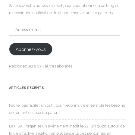
Saisissez votre adresse e-mail pour vous abonner à ce blog et
recevoir une notification de chaque nouvel article par e-mail.
Adresse
e-
mail
Abonnez-vous
Rejoignez les 5 834 autres abonnés
ARTICLES RÉCENTS
Facile, pas facile : un outil pour reconnaître ensemble les besoins
de l’enfant et ceux du parent
La FISAF organise un événement inédit le 22 juin 2026 autour de
la vie affective, relationnelle et sexuelle des personnes en