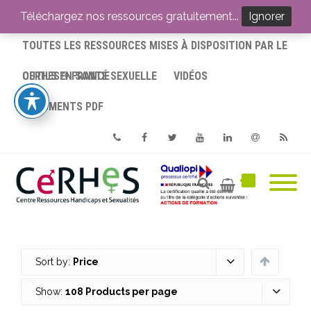
ACCUEIL
Téléchargez nos ressources gratuitement...
Ignorer
TOUTES LES RESSOURCES MISES À DISPOSITION PAR LE
CERHES® FRANCE
OUTILS EN SANTÉ SEXUELLE
VIDÉOS
DOCUMENTS PDF
Phone
Facebook
Twitter
Youtube
Linkedin
Email
RSS
Sort by:
Price
Show:
108 Products per page