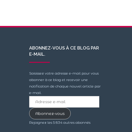
ABONNEZ-VOUS À CE BLOG PAR
E-MAIL.
Saisissez votre adresse e-mail pour vous
abonner à ce blog et recevoir une
notification de chaque nouvel article par
e-mail.
Adresse
e-
mail
Abonnez-vous
Rejoignez les 5 834 autres abonnés