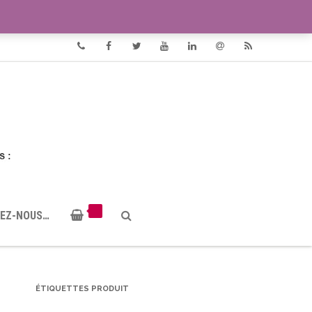
VIDÉOS
DOCUMENTS PDF
Phone
Facebook
Twitter
Youtube
Linkedin
Email
RSS
EZ-NOUS…
ÉTIQUETTES PRODUIT