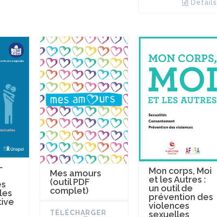
Details
-
Mon corps, Moi
Mes amours
et les Autres :
(outil PDF
es
un outil de
complet)
les
prévention des
tive
violences
TÉLÉCHARGER
sexuelles