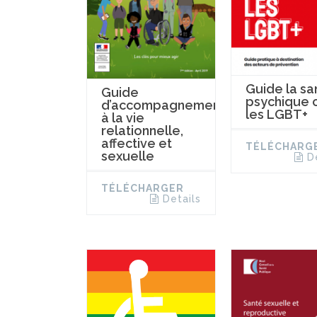
Guide la sa
Guide
psychique 
d’accompagnement
les LGBT+
à la vie
relationnelle,
affective et
TÉLÉCHARG
sexuelle
D
TÉLÉCHARGER
Details