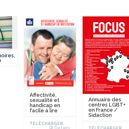
oires,
)
Affectivité,
Annuaire des
sexualité et
centres LGBT+
handicap en
en France /
facile à lire
Sidaction
TÉLÉCHARGER
Details
TÉLÉCHARGER