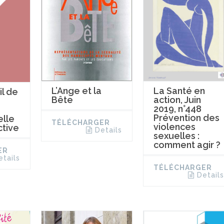
La Santé en
L’Ange et la
l de
action, Juin
Bête
2019, n°448
Prévention des
elle
TÉLÉCHARGER
violences
ctive
Details
sexuelles :
comment agir ?
ER
etails
TÉLÉCHARGER
Details