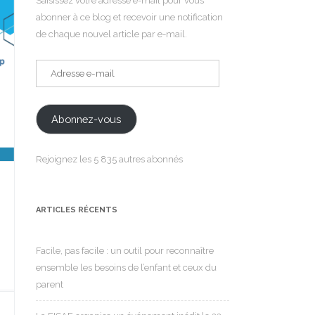
Saisissez votre adresse e-mail pour vous
abonner à ce blog et recevoir une notification
de chaque nouvel article par e-mail.
Adresse
e-
mail
Abonnez-vous
Rejoignez les 5 835 autres abonnés
ARTICLES RÉCENTS
Facile, pas facile : un outil pour reconnaître
ensemble les besoins de l’enfant et ceux du
parent