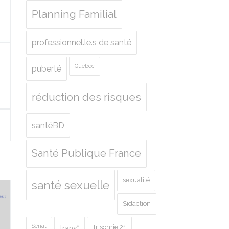
Planning Familial
professionnel.le.s de santé
Quebec
puberté
réduction des risques
santéBD
Santé Publique France
sexualité
santé sexuelle
Sidaction
Sénat
Trisomie 21
trans*