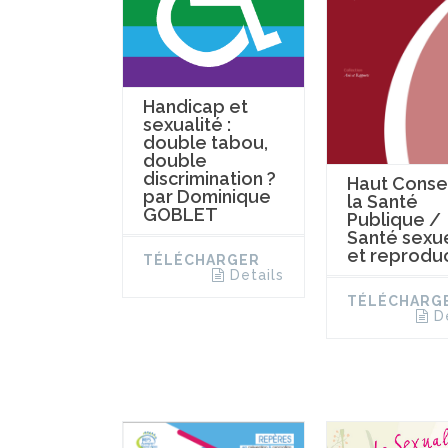
Handicap et
sexualité :
double tabou,
double
discrimination ?
Haut Consei
par Dominique
la Santé
GOBLET
Publique /
Santé sexu
et reprodu
TÉLÉCHARGER
Details
TÉLÉCHARG
D