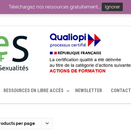
ITION PAR LE CERHES® FRANCE
OUTILS EN SANTÉ SEXUELLE
Téléchargez nos ressources gratuitement...
Ignorer
RESSOURCES EN LIBRE ACCÈS
NEWSLETTER
CONTACT
roducts per page