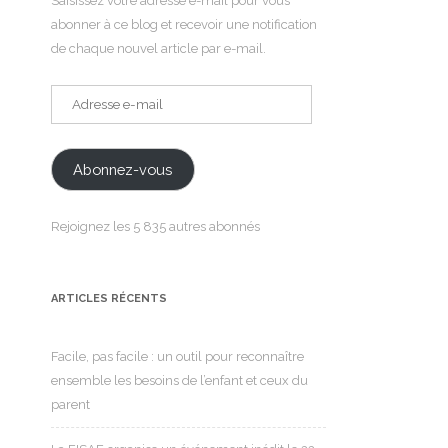
Saisissez votre adresse e-mail pour vous
abonner à ce blog et recevoir une notification
de chaque nouvel article par e-mail.
Adresse
e-
mail
Abonnez-vous
Rejoignez les 5 835 autres abonnés
ARTICLES RÉCENTS
Facile, pas facile : un outil pour reconnaître
ensemble les besoins de l’enfant et ceux du
parent