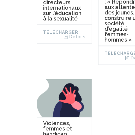
: « Répond
directeurs
aux attente
internationaux
des jeunes,
sur l’éducation
construire 
à la sexualité
société
d’égalité
TÉLÉCHARGER
femmes-
Details
hommes »
TÉLÉCHARG
D
Violences,
femmes et
handicap :