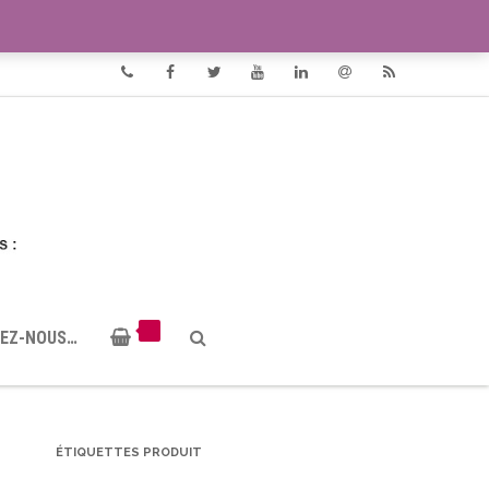
VIDÉOS
DOCUMENTS PDF
Phone
Facebook
Twitter
Youtube
Linkedin
Email
RSS
EZ-NOUS…
ÉTIQUETTES PRODUIT