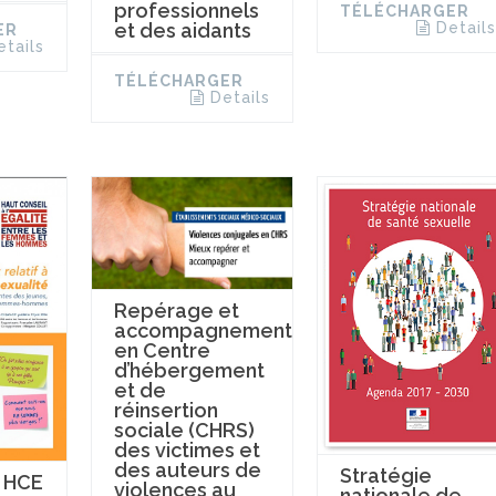
professionnels
TÉLÉCHARGER
et des aidants
Details
ER
etails
TÉLÉCHARGER
Details
Repérage et
accompagnement
en Centre
d’hébergement
et de
réinsertion
sociale (CHRS)
des victimes et
des auteurs de
Stratégie
 HCE
violences au
nationale de