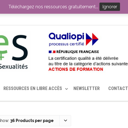
ITION PAR LE CERHES® FRANCE
OUTILS EN SANTÉ SEXUELLE
Téléchargez nos ressources gratuitement...
Ignorer
RESSOURCES EN LIBRE ACCÈS
NEWSLETTER
CONTACT
Show:
36 Products per page