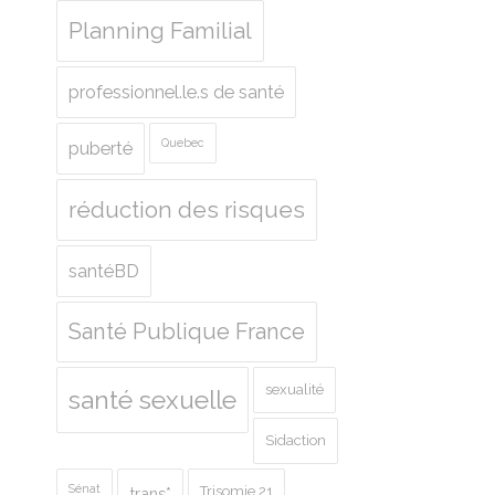
Planning Familial
professionnel.le.s de santé
Quebec
puberté
réduction des risques
santéBD
Santé Publique France
sexualité
santé sexuelle
Sidaction
Sénat
Trisomie 21
trans*