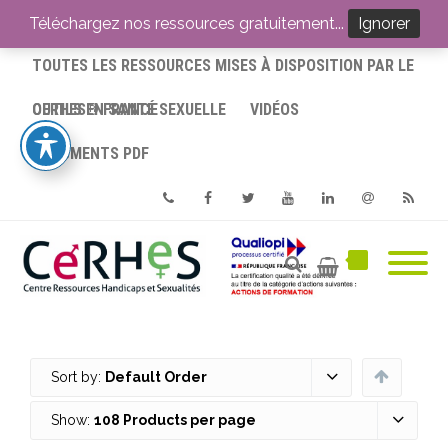
ACCUEIL
Téléchargez nos ressources gratuitement...
Ignorer
TOUTES LES RESSOURCES MISES À DISPOSITION PAR LE
CERHES® FRANCE
OUTILS EN SANTÉ SEXUELLE
VIDÉOS
DOCUMENTS PDF
Phone
Facebook
Twitter
Youtube
Linkedin
Email
RSS
Sort by:
Default Order
Show:
108 Products per page