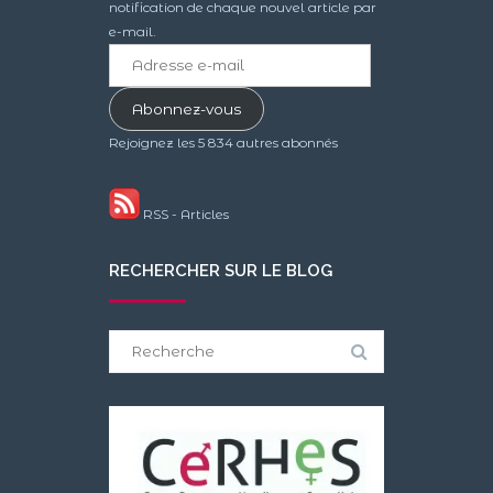
notification de chaque nouvel article par
e-mail.
Adresse
e-
mail
Abonnez-vous
Rejoignez les 5 834 autres abonnés
RSS - Articles
RECHERCHER SUR LE BLOG
Search
for: