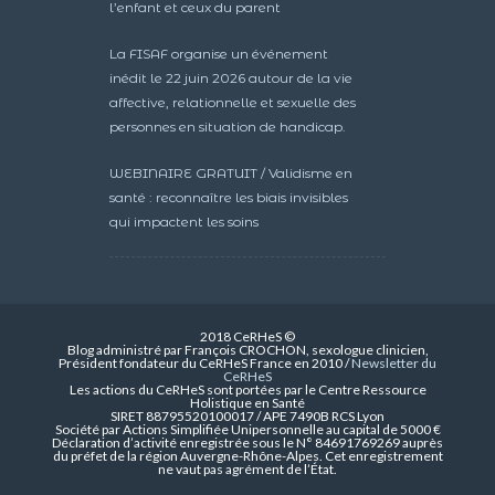
l’enfant et ceux du parent
La FISAF organise un événement
inédit le 22 juin 2026 autour de la vie
affective, relationnelle et sexuelle des
personnes en situation de handicap.
WEBINAIRE GRATUIT / Validisme en
santé : reconnaître les biais invisibles
qui impactent les soins
2018 CeRHeS ©
Blog administré par François CROCHON, sexologue clinicien,
Président fondateur du CeRHeS France en 2010 /
Newsletter du
CeRHeS
Les actions du CeRHeS sont portées par le Centre Ressource
Holistique en Santé
SIRET 88795520100017 / APE 7490B RCS Lyon
Société par Actions Simplifiée Unipersonnelle au capital de 5000 €
Déclaration d’activité enregistrée sous le N° 84691769269 auprès
du préfet de la région Auvergne-Rhône-Alpes. Cet enregistrement
ne vaut pas agrément de l’État.