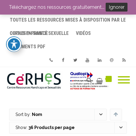
ACCUEIL
Téléchargez nos ressources gratuitement...
Ignorer
TOUTES LES RESSOURCES MISES À DISPOSITION PAR LE
CERHES® FRANCE
OUTILS EN SANTÉ SEXUELLE
VIDÉOS
DOCUMENTS PDF
Phone
Facebook
Twitter
Youtube
Linkedin
Email
RSS
Sort by:
Nom
Show:
36 Products per page