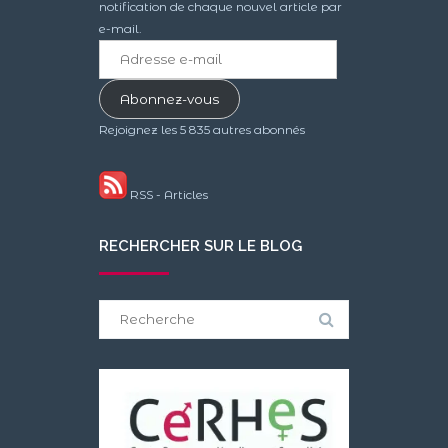
notification de chaque nouvel article par
e-mail.
Adresse
e-
mail
Abonnez-vous
Rejoignez les 5 835 autres abonnés
RSS - Articles
RECHERCHER SUR LE BLOG
Search
for: