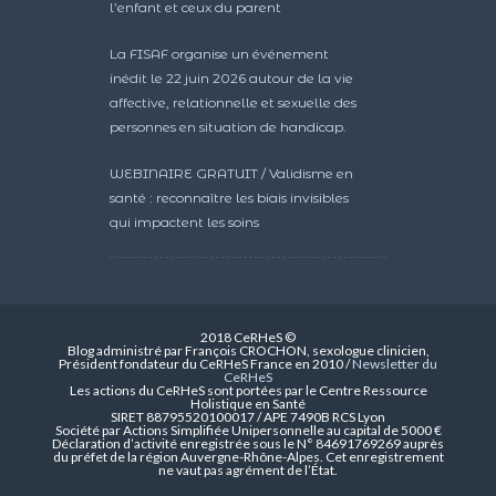
l’enfant et ceux du parent
La FISAF organise un événement
inédit le 22 juin 2026 autour de la vie
affective, relationnelle et sexuelle des
personnes en situation de handicap.
WEBINAIRE GRATUIT / Validisme en
santé : reconnaître les biais invisibles
qui impactent les soins
2018 CeRHeS ©
Blog administré par François CROCHON, sexologue clinicien,
Président fondateur du CeRHeS France en 2010 /
Newsletter du
CeRHeS
Les actions du CeRHeS sont portées par le Centre Ressource
Holistique en Santé
SIRET 88795520100017 / APE 7490B RCS Lyon
Société par Actions Simplifiée Unipersonnelle au capital de 5000 €
Déclaration d’activité enregistrée sous le N° 84691769269 auprès
du préfet de la région Auvergne-Rhône-Alpes. Cet enregistrement
ne vaut pas agrément de l’État.