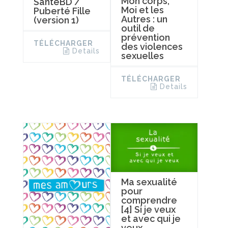
Mon corps,
SantéBD /
Moi et les
Puberté Fille
Autres : un
(version 1)
outil de
prévention
TÉLÉCHARGER
des violences
Details
sexuelles
TÉLÉCHARGER
Details
Ma sexualité
pour
comprendre
[4] Si je veux
et avec qui je
veux