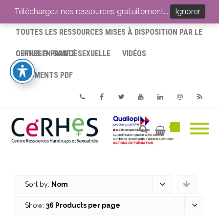
ACCUEIL
Téléchargez nos ressources gratuitement...
Ignorer
TOUTES LES RESSOURCES MISES À DISPOSITION PAR LE
CERHES® FRANCE
OUTILS EN SANTÉ SEXUELLE
VIDÉOS
DOCUMENTS PDF
Phone
Facebook
Twitter
Youtube
Linkedin
Email
RSS
Sort by:
Nom
Show:
36 Products per page