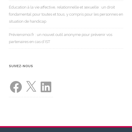
Éducation à la vie affective, relationnelle et sexuelle : un droit
fondamental pour toutes et tous, y compris pour les personnes en
situation de handicap
Préviensmoi.fr : un nouvel outil anonyme pour prévenir vos
partenaires en cas d’IST
SUIVEZ-NOUS
Facebook
X
LinkedIn