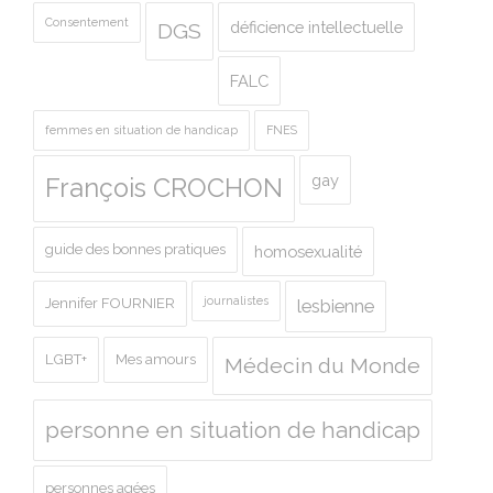
Consentement
déficience intellectuelle
DGS
FALC
femmes en situation de handicap
FNES
gay
François CROCHON
guide des bonnes pratiques
homosexualité
journalistes
Jennifer FOURNIER
lesbienne
LGBT+
Mes amours
Médecin du Monde
personne en situation de handicap
personnes agées