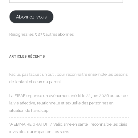
e-
mail
Abonnez-vous
Rejoignez les 5 835 autres abonnés
ARTICLES RÉCENTS
Facile, pas facile : un outil pour reconnaître ensemble les besoins
de l’enfant et ceux du parent
La FISAF organise un événement inédit le 22 juin 2026 autour de
la vie affective, relationnelle et sexuelle des personnes en
situation de handicap.
WEBINAIRE GRATUIT / Validisme en santé : reconnaître les biais
invisibles qui impactent les soins