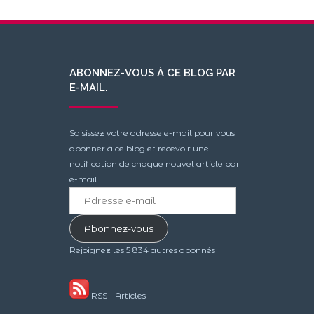
ABONNEZ-VOUS À CE BLOG PAR
E-MAIL.
Saisissez votre adresse e-mail pour vous
abonner à ce blog et recevoir une
notification de chaque nouvel article par
e-mail.
Adresse
e-
mail
Abonnez-vous
Rejoignez les 5 834 autres abonnés
RSS - Articles