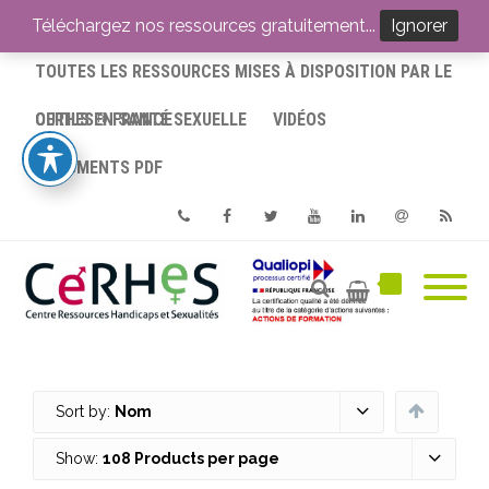
ACCUEIL
Téléchargez nos ressources gratuitement...
Ignorer
TOUTES LES RESSOURCES MISES À DISPOSITION PAR LE
CERHES® FRANCE
OUTILS EN SANTÉ SEXUELLE
VIDÉOS
DOCUMENTS PDF
Phone
Facebook
Twitter
Youtube
Linkedin
Email
RSS
Sort by:
Nom
Show:
108 Products per page