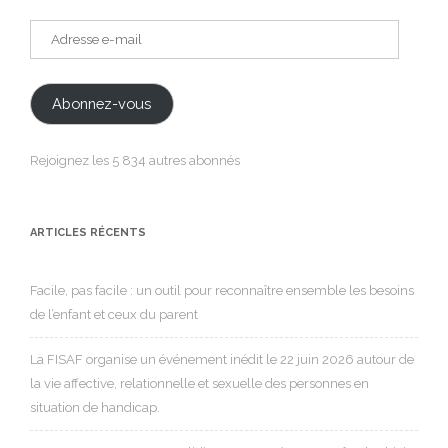
Adresse
e-
mail
Abonnez-vous
Rejoignez les 5 834 autres abonnés
ARTICLES RÉCENTS
Facile, pas facile : un outil pour reconnaître ensemble les besoins
de l’enfant et ceux du parent
La FISAF organise un événement inédit le 22 juin 2026 autour de
la vie affective, relationnelle et sexuelle des personnes en
situation de handicap.