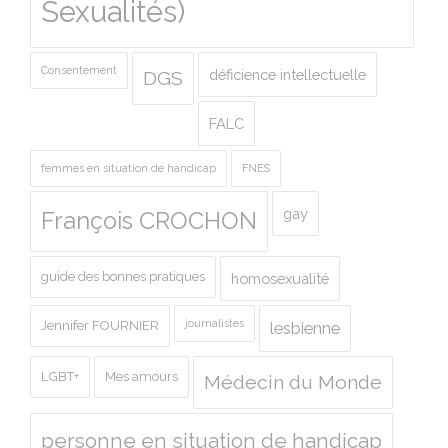
Sexualités)
Consentement
déficience intellectuelle
DGS
FALC
femmes en situation de handicap
FNES
gay
François CROCHON
guide des bonnes pratiques
homosexualité
journalistes
Jennifer FOURNIER
lesbienne
LGBT+
Mes amours
Médecin du Monde
personne en situation de handicap