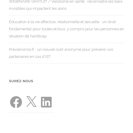
WEBINAIRE GRATUIT / Validisme en santé : reconnaître les biais
invisibles qui impactent les soins
Éducation à la vie affective, relationnelle et sexuelle : un droit
fondamental pour toutes et tous, y compris pour les personnes en
situation de handicap
Préviensmoi.fr : un nouvel outil anonyme pour prévenir vos
partenaires en cas d’IST
SUIVEZ-NOUS
Facebook
X
LinkedIn