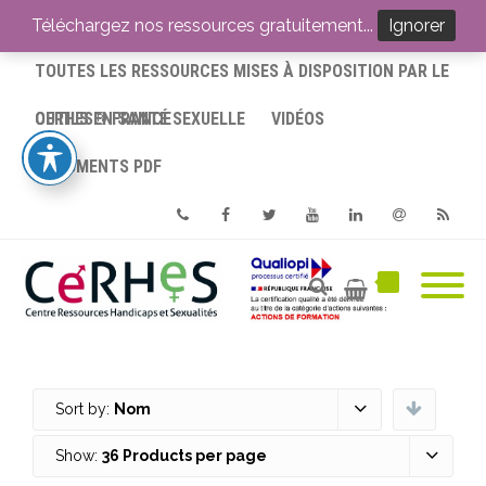
ACCUEIL
Téléchargez nos ressources gratuitement...
Ignorer
TOUTES LES RESSOURCES MISES À DISPOSITION PAR LE
CERHES® FRANCE
OUTILS EN SANTÉ SEXUELLE
VIDÉOS
DOCUMENTS PDF
Phone
Facebook
Twitter
Youtube
Linkedin
Email
RSS
Sort by:
Nom
Show:
36 Products per page