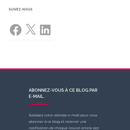
SUIVEZ-NOUS
Facebook
X
LinkedIn
ABONNEZ-VOUS À CE BLOG PAR
E-MAIL.
Saisissez votre adresse e-mail pour vous
abonner à ce blog et recevoir une
notification de chaque nouvel article par