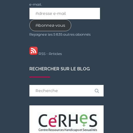
e-mail.
Adresse
e-
mail
Abonnez-vous
Rejoignez les 5 835 autres abonnés
RSS - Articles
RECHERCHER SUR LE BLOG
Search
for: