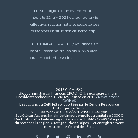
La FISAF organise un événement
inédit le 22 juin 2026 autour de la vie
affective, relationnelle et sexuelle des
personnes en situation de handicap.
WEBINAIRE GRATUIT / Validisme en
santé : reconnaître les biais invisibles
qui impactent les soins
2018 CeRHeS ©
Blog administré par François CROCHON, sexologue clinicien,
Président fondateur du CeRHeS France en 2010 /
Newsletter du
CeRHeS
Les actions du CeRHeS sont portées par le Centre Ressource
Holistique en Santé
SIRET 88795520100017 / APE 7490B RCS Lyon
Société par Actions Simplifiée Unipersonnelle au capital de 5000 €
Déclaration d’activité enregistrée sous le N° 84691769269 auprès
du préfet de la région Auvergne-Rhône-Alpes. Cet enregistrement
ne vaut pas agrément de l’État.