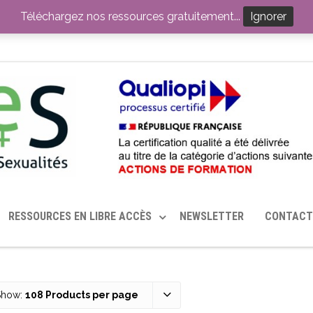
ITION PAR LE CERHES® FRANCE
OUTILS EN SANTÉ SEXUELLE
Téléchargez nos ressources gratuitement...
Ignorer
RESSOURCES EN LIBRE ACCÈS
NEWSLETTER
CONTACT
Show:
108 Products per page