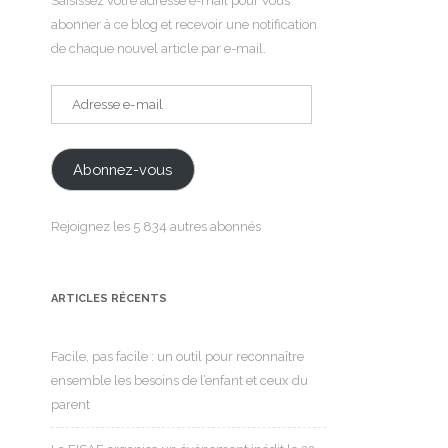
Saisissez votre adresse e-mail pour vous
abonner à ce blog et recevoir une notification
de chaque nouvel article par e-mail.
Adresse
e-
mail
Abonnez-vous
Rejoignez les 5 834 autres abonnés
ARTICLES RÉCENTS
Facile, pas facile : un outil pour reconnaître
ensemble les besoins de l’enfant et ceux du
parent