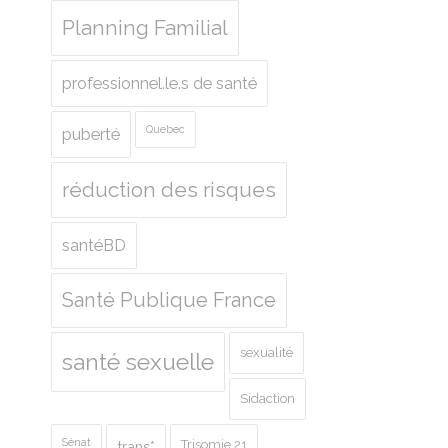
Planning Familial
professionnel.le.s de santé
Quebec
puberté
réduction des risques
santéBD
Santé Publique France
sexualité
santé sexuelle
Sidaction
Sénat
Trisomie 21
trans*