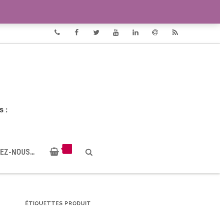
VIDÉOS
DOCUMENTS PDF
Phone
Facebook
Twitter
Youtube
Linkedin
Email
RSS
EZ-NOUS…
ÉTIQUETTES PRODUIT