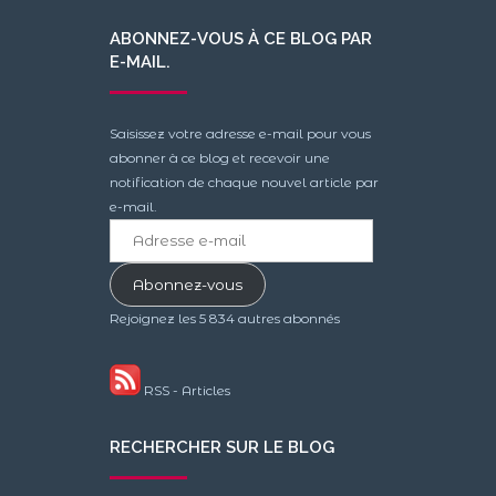
ABONNEZ-VOUS À CE BLOG PAR
E-MAIL.
Saisissez votre adresse e-mail pour vous
abonner à ce blog et recevoir une
notification de chaque nouvel article par
e-mail.
Adresse
e-
mail
Abonnez-vous
Rejoignez les 5 834 autres abonnés
RSS - Articles
RECHERCHER SUR LE BLOG