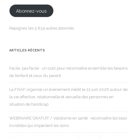
mail
Abonnez-vous
Rejoignez les 5 834 autres abonnés
ARTICLES RÉCENTS
Facile, pas facile : un outil pour reconnaître ensemble les besoins
de l’enfant et ceux du parent
La FISAF organise un événement inédit le 22 juin 2026 autour de
la vie affective, relationnelle et sexuelle des personnes en
situation de handicap.
WEBINAIRE GRATUIT / Validisme en santé : reconnaître les biais
invisibles qui impactent les soins