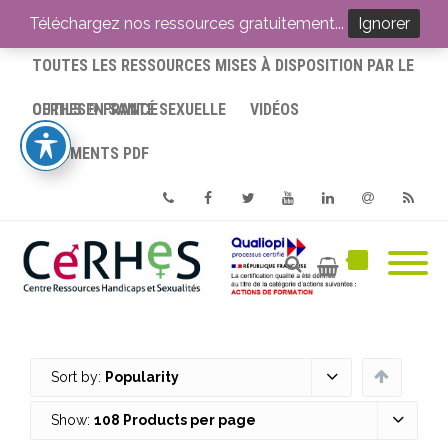
ACCUEIL
Téléchargez nos ressources gratuitement...
Ignorer
TOUTES LES RESSOURCES MISES À DISPOSITION PAR LE
CERHES® FRANCE
OUTILS EN SANTÉ SEXUELLE
VIDÉOS
DOCUMENTS PDF
Phone
Facebook
Twitter
Youtube
Linkedin
Email
RSS
Sort by:
Popularity
Show:
108 Products per page