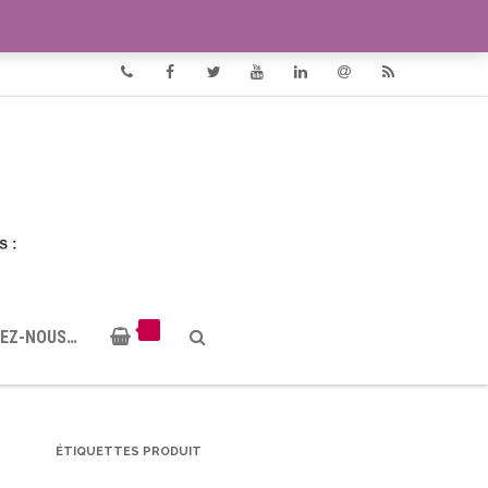
VIDÉOS
DOCUMENTS PDF
Phone
Facebook
Twitter
Youtube
Linkedin
Email
RSS
EZ-NOUS…
ÉTIQUETTES PRODUIT