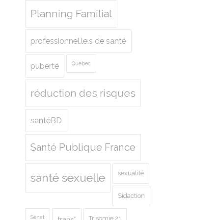
Planning Familial
professionnel.le.s de santé
Quebec
puberté
réduction des risques
santéBD
Santé Publique France
sexualité
santé sexuelle
Sidaction
Sénat
Trisomie 21
trans*