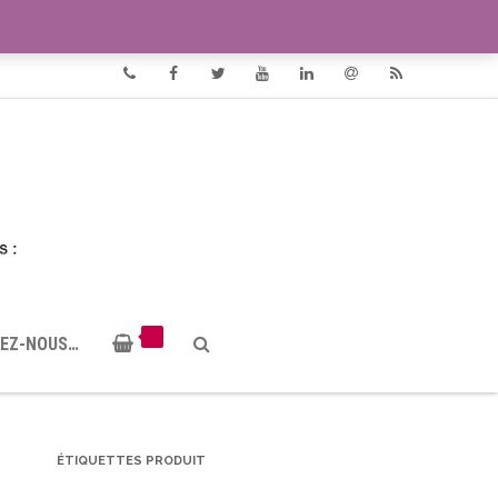
VIDÉOS
DOCUMENTS PDF
Phone
Facebook
Twitter
Youtube
Linkedin
Email
RSS
EZ-NOUS…
ÉTIQUETTES PRODUIT