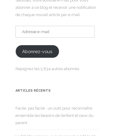
Saisissez votre adresse e-mail pour vous
abonner à ce blog et recevoir une notification
de chaque nouvel article par e-mail.
Adresse
e-
mail
Abonnez-vous
Rejoignez les 5 834 autres abonnés
ARTICLES RÉCENTS
Facile, pas facile : un outil pour reconnaître
ensemble les besoins de l’enfant et ceux du
parent