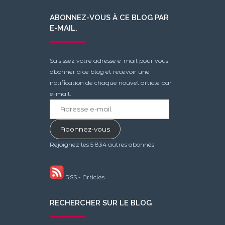
ABONNEZ-VOUS À CE BLOG PAR
E-MAIL.
Saisissez votre adresse e-mail pour vous
abonner à ce blog et recevoir une
notification de chaque nouvel article par
e-mail.
Adresse
e-
mail
Abonnez-vous
Rejoignez les 5 834 autres abonnés
RSS - Articles
RECHERCHER SUR LE BLOG