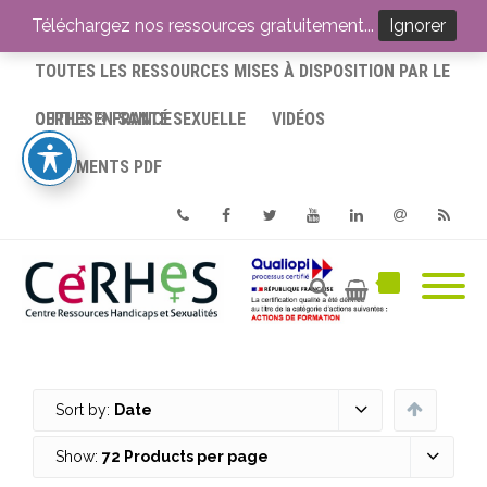
ACCUEIL
Téléchargez nos ressources gratuitement...
Ignorer
TOUTES LES RESSOURCES MISES À DISPOSITION PAR LE
CERHES® FRANCE
OUTILS EN SANTÉ SEXUELLE
VIDÉOS
DOCUMENTS PDF
Phone
Facebook
Twitter
Youtube
Linkedin
Email
RSS
Sort by:
Date
Show:
72 Products per page