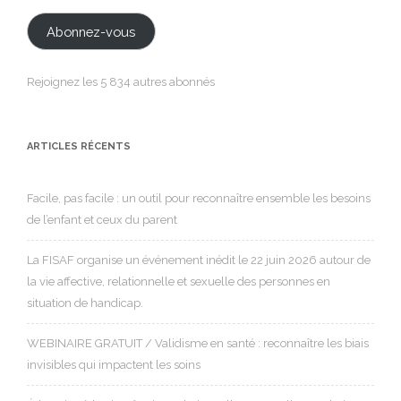
mail
Abonnez-vous
Rejoignez les 5 834 autres abonnés
ARTICLES RÉCENTS
Facile, pas facile : un outil pour reconnaître ensemble les besoins
de l’enfant et ceux du parent
La FISAF organise un événement inédit le 22 juin 2026 autour de
la vie affective, relationnelle et sexuelle des personnes en
situation de handicap.
WEBINAIRE GRATUIT / Validisme en santé : reconnaître les biais
invisibles qui impactent les soins