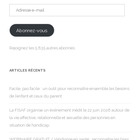
Adresse
e-
mail
Abonnez-vous
Rejoignez les 5 835 autres abonnés
ARTICLES RÉCENTS
Facile, pas facile : un outil pour reconnaître ensemble les besoins
de l’enfant et ceux du parent
La FISAF organise un événement inédit le 22 juin 2026 autour de
la vie affective, relationnelle et sexuelle des personnes en
situation de handicap.
WEBINAIRE GRATUIT / Validisme en santé : reconnaître les biais