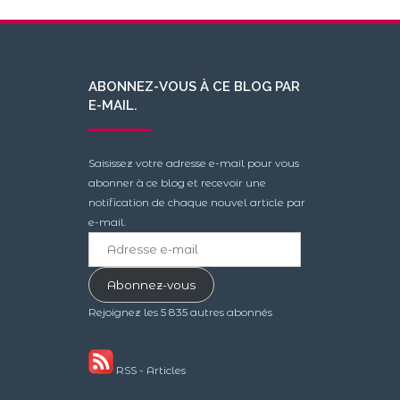
ABONNEZ-VOUS À CE BLOG PAR
E-MAIL.
Saisissez votre adresse e-mail pour vous
abonner à ce blog et recevoir une
notification de chaque nouvel article par
e-mail.
Adresse
e-
mail
Abonnez-vous
Rejoignez les 5 835 autres abonnés
RSS - Articles