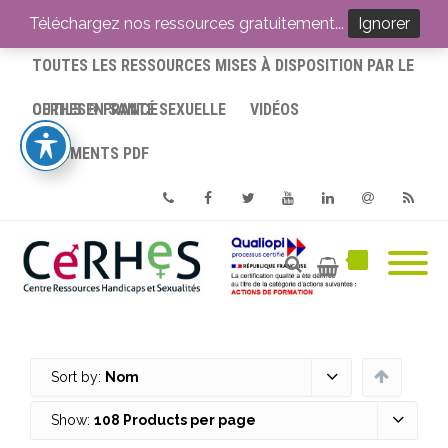
ACCUEIL
Téléchargez nos ressources gratuitement...
Ignorer
TOUTES LES RESSOURCES MISES À DISPOSITION PAR LE
CERHES® FRANCE
OUTILS EN SANTÉ SEXUELLE
VIDÉOS
DOCUMENTS PDF
Phone
Facebook
Twitter
Youtube
Linkedin
Email
RSS
Sort by:
Nom
Show:
108 Products per page