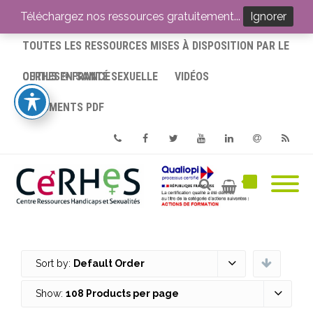
ACCUEIL
Téléchargez nos ressources gratuitement...
Ignorer
TOUTES LES RESSOURCES MISES À DISPOSITION PAR LE
CERHES® FRANCE
OUTILS EN SANTÉ SEXUELLE
VIDÉOS
DOCUMENTS PDF
Phone
Facebook
Twitter
Youtube
Linkedin
Email
RSS
Sort by:
Default Order
Show:
108 Products per page