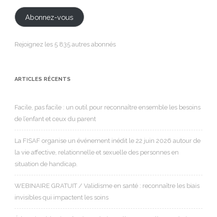
mail
Abonnez-vous
Rejoignez les 5 835 autres abonnés
ARTICLES RÉCENTS
Facile, pas facile : un outil pour reconnaître ensemble les besoins
de l’enfant et ceux du parent
La FISAF organise un événement inédit le 22 juin 2026 autour de
la vie affective, relationnelle et sexuelle des personnes en
situation de handicap.
WEBINAIRE GRATUIT / Validisme en santé : reconnaître les biais
invisibles qui impactent les soins