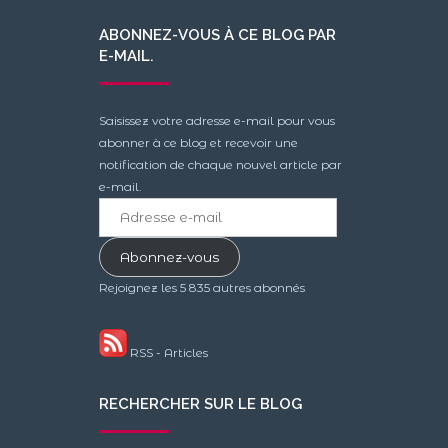
ABONNEZ-VOUS À CE BLOG PAR
E-MAIL.
Saisissez votre adresse e-mail pour vous
abonner à ce blog et recevoir une
notification de chaque nouvel article par
e-mail.
Adresse
e-
mail
Abonnez-vous
Rejoignez les 5 835 autres abonnés
RSS - Articles
RECHERCHER SUR LE BLOG