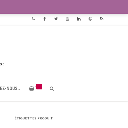
VIDÉOS
DOCUMENTS PDF
Phone
Facebook
Twitter
Youtube
Linkedin
Email
RSS
EZ-NOUS…
ÉTIQUETTES PRODUIT