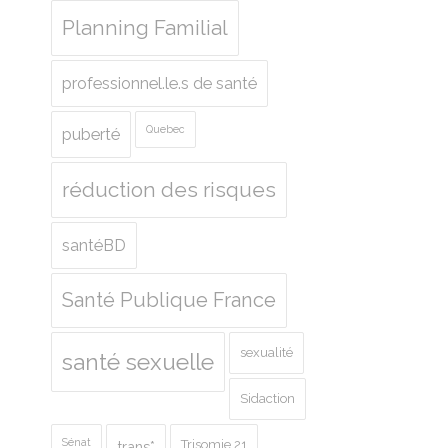
Planning Familial
professionnel.le.s de santé
Quebec
puberté
réduction des risques
santéBD
Santé Publique France
sexualité
santé sexuelle
Sidaction
Sénat
Trisomie 21
trans*