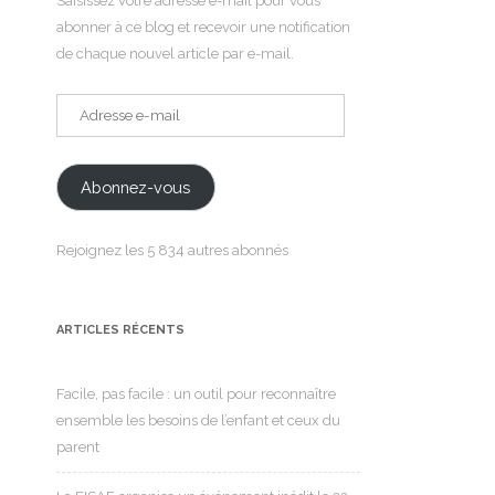
Saisissez votre adresse e-mail pour vous
abonner à ce blog et recevoir une notification
de chaque nouvel article par e-mail.
Adresse
e-
mail
Abonnez-vous
Rejoignez les 5 834 autres abonnés
ARTICLES RÉCENTS
Facile, pas facile : un outil pour reconnaître
ensemble les besoins de l’enfant et ceux du
parent