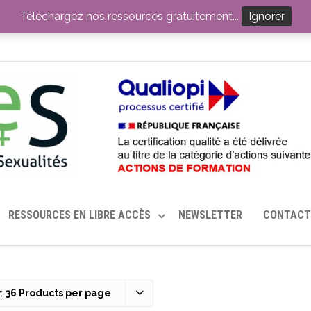
ITION PAR LE CERHES® FRANCE
OUTILS EN SANTÉ SEXUELLE
Téléchargez nos ressources gratuitement...
Ignorer
RESSOURCES EN LIBRE ACCÈS
NEWSLETTER
CONTACT
:
36 Products per page