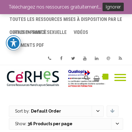
ACCUEIL
Téléchargez nos ressources gratuitement...
Ignorer
TOUTES LES RESSOURCES MISES À DISPOSITION PAR LE
CERHES® FRANCE
OUTILS EN SANTÉ SEXUELLE
VIDÉOS
DOCUMENTS PDF
Phone
Facebook
Twitter
Youtube
Linkedin
Email
RSS
Sort by:
Default Order
Show:
36 Products per page