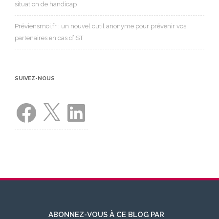
situation de handicap
Préviensmoi.fr : un nouvel outil anonyme pour prévenir vos
partenaires en cas d’IST
SUIVEZ-NOUS
Facebook
X
LinkedIn
ABONNEZ-VOUS À CE BLOG PAR