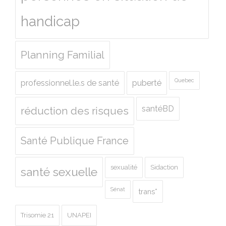
handicap
Planning Familial
Quebec
professionnel.le.s de santé
puberté
santéBD
réduction des risques
Santé Publique France
sexualité
Sidaction
santé sexuelle
Sénat
trans*
Trisomie 21
UNAPEI