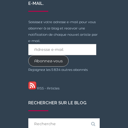
E-MAIL.
Saisissez votre adresse e-mail pour vous
abonner à ce blog et recevoir une
notification de chaque nouvel article par
e-mail.
Adresse
e-
mail
Abonnez-vous
Rejoignez les 5 834 autres abonnés
RSS - Articles
RECHERCHER SUR LE BLOG
Search
for: