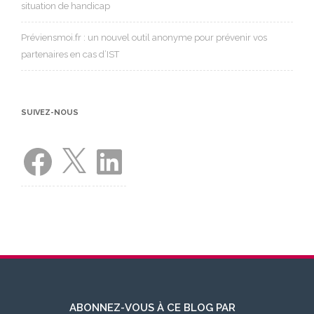
situation de handicap
Préviensmoi.fr : un nouvel outil anonyme pour prévenir vos
partenaires en cas d’IST
SUIVEZ-NOUS
Facebook
X
LinkedIn
ABONNEZ-VOUS À CE BLOG PAR