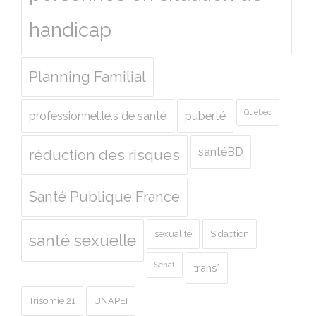
handicap
Planning Familial
Quebec
professionnel.le.s de santé
puberté
santéBD
réduction des risques
Santé Publique France
sexualité
Sidaction
santé sexuelle
Sénat
trans*
Trisomie 21
UNAPEI