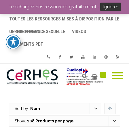
ACCUEIL
Téléchargez nos ressources gratuitement...
Ignorer
TOUTES LES RESSOURCES MISES À DISPOSITION PAR LE
CERHES® FRANCE
OUTILS EN SANTÉ SEXUELLE
VIDÉOS
DOCUMENTS PDF
Phone
Facebook
Twitter
Youtube
Linkedin
Email
RSS
Sort by:
Nom
Show:
108 Products per page