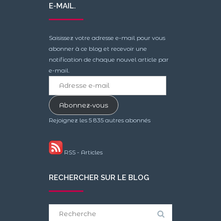
E-MAIL.
Saisissez votre adresse e-mail pour vous
abonner à ce blog et recevoir une
notification de chaque nouvel article par
e-mail.
Adresse
e-
mail
Abonnez-vous
Rejoignez les 5 835 autres abonnés
RSS - Articles
RECHERCHER SUR LE BLOG
Search
for: