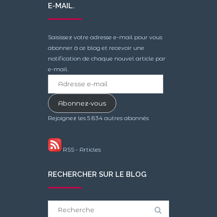
E-MAIL.
Saisissez votre adresse e-mail pour vous
abonner à ce blog et recevoir une
notification de chaque nouvel article par
e-mail.
Adresse
e-
mail
Abonnez-vous
Rejoignez les 5 834 autres abonnés
RSS - Articles
RECHERCHER SUR LE BLOG
Search
for: