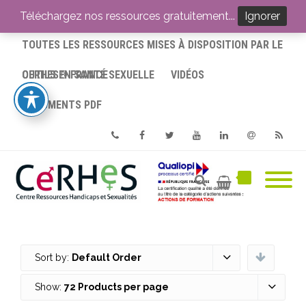
ACCUEIL
Téléchargez nos ressources gratuitement...
Ignorer
TOUTES LES RESSOURCES MISES À DISPOSITION PAR LE
CERHES® FRANCE
OUTILS EN SANTÉ SEXUELLE
VIDÉOS
DOCUMENTS PDF
Phone
Facebook
Twitter
Youtube
Linkedin
Email
RSS
Sort by:
Default Order
Show:
72 Products per page