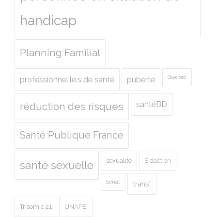
handicap
Planning Familial
Quebec
professionnel.le.s de santé
puberté
santéBD
réduction des risques
Santé Publique France
sexualité
Sidaction
santé sexuelle
Sénat
trans*
Trisomie 21
UNAPEI