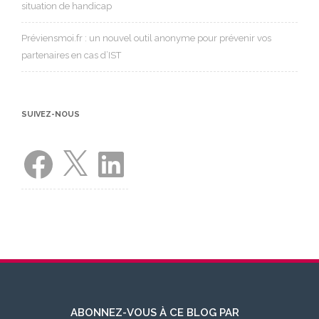
situation de handicap
Préviensmoi.fr : un nouvel outil anonyme pour prévenir vos
partenaires en cas d’IST
SUIVEZ-NOUS
Facebook
X
LinkedIn
ABONNEZ-VOUS À CE BLOG PAR