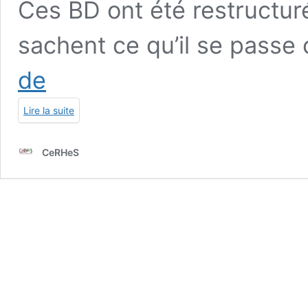
Ces BD ont été restructuré
sachent ce qu’il se passe c
SantéBD
de
/
Puberté
Lire la suite
Fille
2023
(version
CeRHeS
2
:
« Je
change
dans
ma
tête »
et
« Je
change
dans