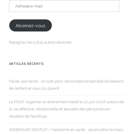
Adresse
e-
mail
Abonnez-vous
Rejoignez les 5 835 autres abonnés
ARTICLES RÉCENTS
Facile, pas facile : un outil pour reconnaître ensemble les besoins
de l’enfant et ceux du parent
La FISAF organise un événement inédit le 22 juin 2026 autour de
la vie affective, relationnelle et sexuelle des personnes en
situation de handicap.
WEBINAIRE GRATUIT / Validisme en santé : reconnaître les biais