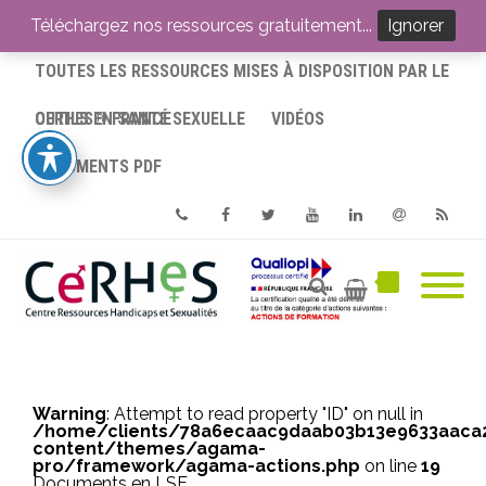
ACCUEIL
Téléchargez nos ressources gratuitement...
Ignorer
TOUTES LES RESSOURCES MISES À DISPOSITION PAR LE
CERHES® FRANCE
OUTILS EN SANTÉ SEXUELLE
VIDÉOS
DOCUMENTS PDF
Phone
Facebook
Twitter
Youtube
Linkedin
Email
RSS
Warning
: Attempt to read property "ID" on null in
/home/clients/78a6ecaac9daab03b13e9633aac
content/themes/agama-
pro/framework/agama-actions.php
on line
19
Documents en LSF