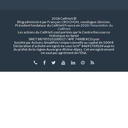
2018 CeRHeS ©
Blog administré par François CROCHON, sexologue clinicien,
Président fondateur du CeRHeS France en 2010 /
Newsletter du
CeRHeS
Les actions du CeRHeS sont portées par le Centre Ressource
Holistique en Santé
SIRET 88795520100017 / APE 7490B RCS Lyon
Société par Actions Simplifiée Unipersonnelle au capital de 5000 €
Déclaration d’activité enregistrée sous le N° 84691769269 auprès
du préfet de la région Auvergne-Rhône-Alpes. Cet enregistrement
ne vaut pas agrément de l’État.