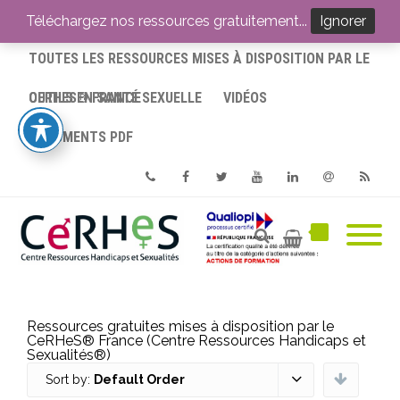
ACCUEIL
Téléchargez nos ressources gratuitement...
Ignorer
TOUTES LES RESSOURCES MISES À DISPOSITION PAR LE
CERHES® FRANCE
OUTILS EN SANTÉ SEXUELLE
VIDÉOS
DOCUMENTS PDF
Phone
Facebook
Twitter
Youtube
Linkedin
Email
RSS
Ressources gratuites mises à disposition par le
CeRHeS® France (Centre Ressources Handicaps et
Sexualités®)
Sort by:
Default Order