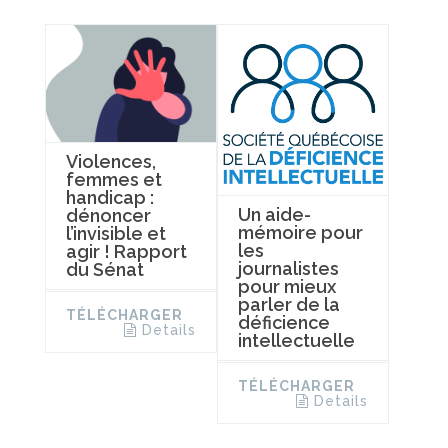
Violences,
femmes et
handicap :
Un aide-
dénoncer
mémoire pour
l’invisible et
les
agir ! Rapport
journalistes
du Sénat
pour mieux
parler de la
TÉLÉCHARGER
déficience
Details
intellectuelle
TÉLÉCHARGER
Details