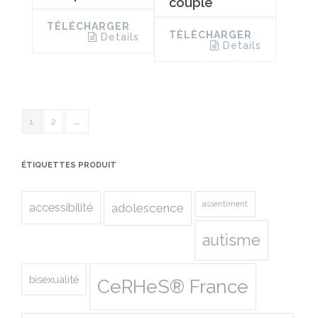
couple
TÉLÉCHARGER
TÉLÉCHARGER
Details
Details
1
2
→
ÉTIQUETTES PRODUIT
assentiment
accessibilité
adolescence
autisme
bisexualité
CeRHeS® France