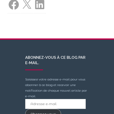
Facebook
X
LinkedIn
ABONNEZ-VOUS À CE BLOG PAR
E-MAIL.
Saisissez votre adresse e-mail pour vous
abonner à ce blog et recevoir une
notification de chaque nouvel article par
e-mail.
Adresse
e-
mail