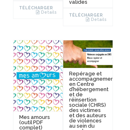
valides
TÉLÉCHARGER
Details
TÉLÉCHARGER
Details
Repérage et
accompagnement
en Centre
d’hébergement
et de
réinsertion
sociale (CHRS)
des victimes
et des auteurs
Mes amours
de violences
(outil PDF
au sein du
complet)