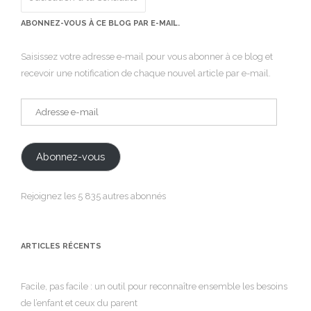
ABONNEZ-VOUS À CE BLOG PAR E-MAIL.
Saisissez votre adresse e-mail pour vous abonner à ce blog et
recevoir une notification de chaque nouvel article par e-mail.
Adresse
e-
mail
Abonnez-vous
Rejoignez les 5 835 autres abonnés
ARTICLES RÉCENTS
Facile, pas facile : un outil pour reconnaître ensemble les besoins
de l’enfant et ceux du parent