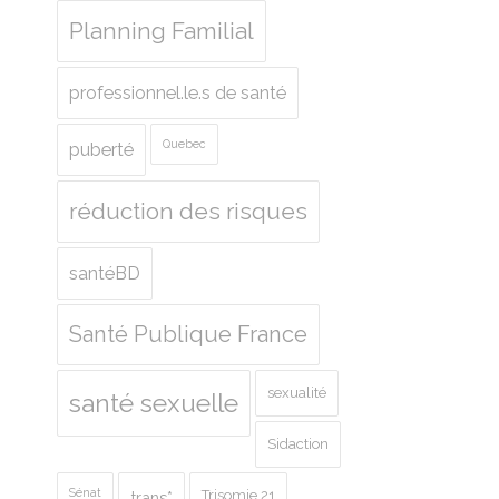
Planning Familial
professionnel.le.s de santé
Quebec
puberté
réduction des risques
santéBD
Santé Publique France
sexualité
santé sexuelle
Sidaction
Sénat
Trisomie 21
trans*