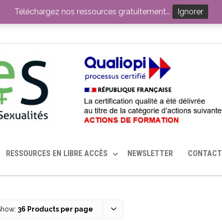
ITION PAR LE CERHES® FRANCE
OUTILS EN SANTÉ SEXUELLE
Téléchargez nos ressources gratuitement...
Ignorer
RESSOURCES EN LIBRE ACCÈS
NEWSLETTER
CONTACT
Show:
36 Products per page