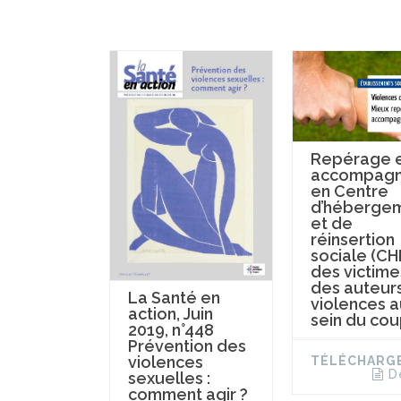
Repérage 
accompag
en Centre
d’héberge
et de
réinsertion
sociale (CH
des victime
des auteur
La Santé en
violences a
action, Juin
sein du cou
2019, n°448
Prévention des
violences
TÉLÉCHARG
D
sexuelles :
comment agir ?