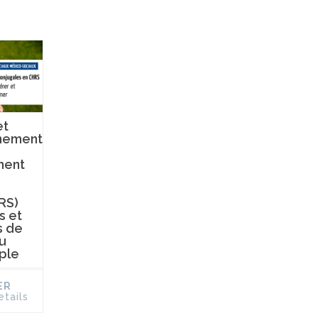
et
nement
ment
RS)
s et
s de
u
ple
ER
etails