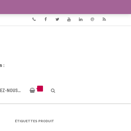
VIDÉOS
DOCUMENTS PDF
Phone
Facebook
Twitter
Youtube
Linkedin
Email
RSS
EZ-NOUS…
ÉTIQUETTES PRODUIT