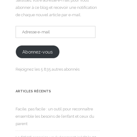
Saisissez votre adresse e-mail pour vous
abonner à ce blog et recevoir une notification
de chaque nouvel article par e-mail.
Adresse
e-
mail
Abonnez-vous
Rejoignez les 5 835 autres abonnés
ARTICLES RÉCENTS
Facile, pas facile : un outil pour reconnaître
ensemble les besoins de l’enfant et ceux du
parent