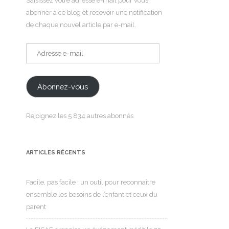
Saisissez votre adresse e-mail pour vous
abonner à ce blog et recevoir une notification
de chaque nouvel article par e-mail.
Adresse
e-
mail
Abonnez-vous
Rejoignez les 5 834 autres abonnés
ARTICLES RÉCENTS
Facile, pas facile : un outil pour reconnaître
ensemble les besoins de l’enfant et ceux du
parent