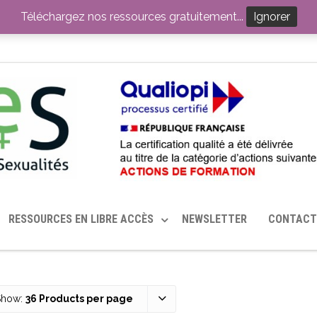
ITION PAR LE CERHES® FRANCE
OUTILS EN SANTÉ SEXUELLE
Téléchargez nos ressources gratuitement...
Ignorer
RESSOURCES EN LIBRE ACCÈS
NEWSLETTER
CONTACT
Show:
36 Products per page