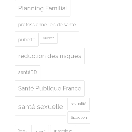
Planning Familial
professionnel.le.s de santé
Quebec
puberté
réduction des risques
santéBD
Santé Publique France
sexualité
santé sexuelle
Sidaction
Sénat
Trisomie 21
trans*