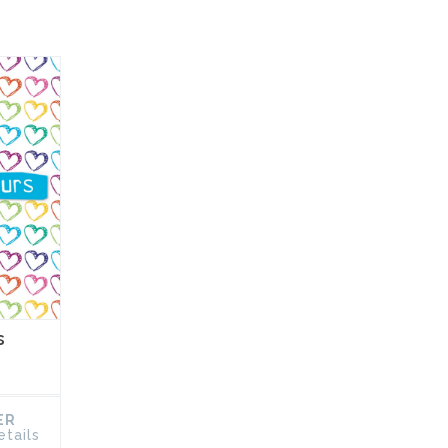
s
ER
etails