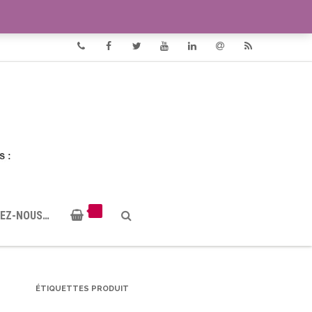
VIDÉOS
DOCUMENTS PDF
Phone
Facebook
Twitter
Youtube
Linkedin
Email
RSS
EZ-NOUS…
ÉTIQUETTES PRODUIT