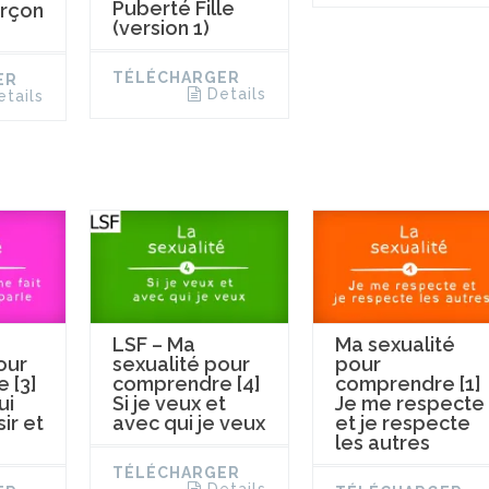
Puberté Fille
rçon
(version 1)
TÉLÉCHARGER
ER
Details
etails
LSF – Ma
Ma sexualité
our
sexualité pour
pour
 [3]
comprendre [4]
comprendre [1]
ui
Si je veux et
Je me respecte
sir et
avec qui je veux
et je respecte
les autres
TÉLÉCHARGER
Details