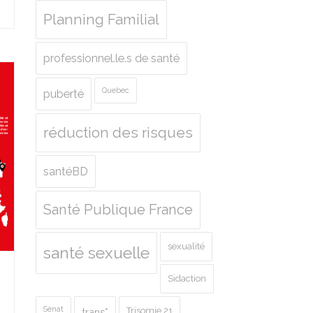
Planning Familial
professionnel.le.s de santé
Quebec
puberté
réduction des risques
santéBD
Santé Publique France
sexualité
santé sexuelle
Sidaction
Sénat
Trisomie 21
trans*