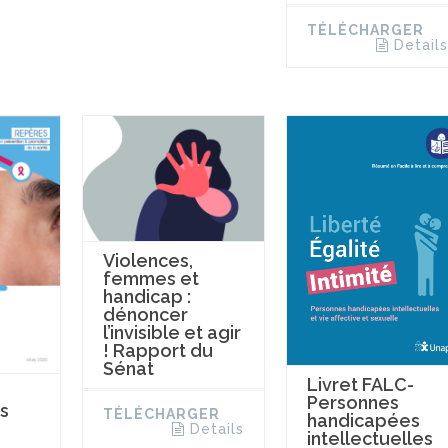
TÉLÉCHARGER
Details
Violences,
femmes et
handicap :
dénoncer
l’invisible et agir
! Rapport du
Sénat
Livret FALC-
Personnes
s
TÉLÉCHARGER
handicapées
Details
intellectuelles