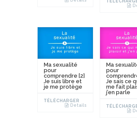
TÉLÉCHARG
D
Ma sexualité
Ma sexualit
pour
pour
comprendre [2]
comprendre
Je suis libre et
Je sais ce q
je me protège
me fait plai
j’en parle
TÉLÉCHARGER
Details
TÉLÉCHARG
D