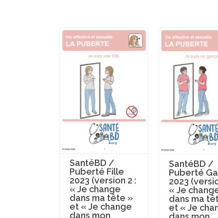
SantéBD /
SantéBD /
Puberté Fille
Puberté Ga
2023 (version 2 :
2023 (versio
« Je change
« Je chang
dans ma tête »
dans ma tê
et « Je change
et « Je cha
dans mon
dans mon