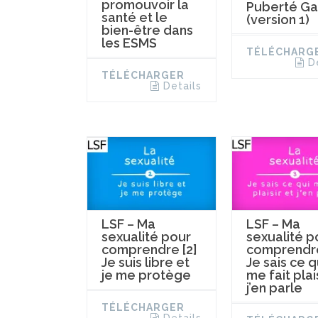
promouvoir la
Puberté Ga
santé et le
(version 1)
bien-être dans
les ESMS
TÉLÉCHARG
D
TÉLÉCHARGER
Details
LSF – Ma
LSF – Ma
sexualité pour
sexualité p
comprendre [2]
comprendre
Je suis libre et
Je sais ce q
je me protège
me fait plai
j’en parle
TÉLÉCHARGER
Details