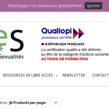
ITION PAR LE CERHES® FRANCE
OUTILS EN SANTÉ SEXUELLE
Téléchargez nos ressources gratuitement...
Ignorer
RESSOURCES EN LIBRE ACCÈS
NEWSLETTER
CONTACT
Show:
36 Products per page