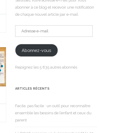
Saisissez votre adresse e-mail pour vous
abonner à ce blog et recevoir une notification
de chaque nouvel article par e-mail.
Adresse
e-
mail
Abonnez-vous
Rejoignez les 5 835 autres abonnés
ARTICLES RÉCENTS
Facile, pas facile : un outil pour reconnaître
ensemble les besoins de l’enfant et ceux du
parent