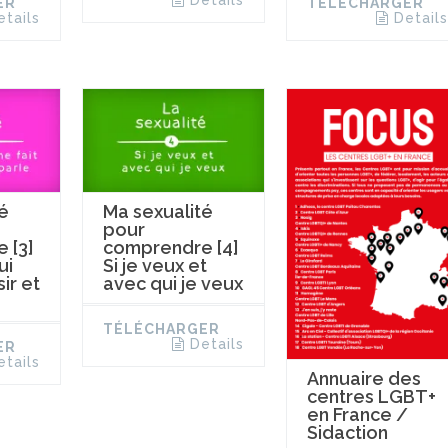
ER
TÉLÉCHARGER
etails
Details
é
Ma sexualité
pour
 [3]
comprendre [4]
ui
Si je veux et
sir et
avec qui je veux
TÉLÉCHARGER
Details
ER
etails
Annuaire des
centres LGBT+
en France /
Sidaction