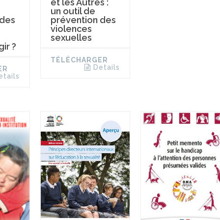
et les Autres :
un outil de
 des
prévention des
violences
sexuelles
ir ?
TÉLÉCHARGER
Details
ER
etails