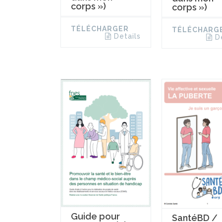
corps »)
corps »)
TÉLÉCHARGER
TÉLÉCHARG
Details
D
Guide pour
SantéBD /