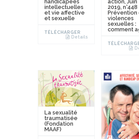
handicapées
action, Juin
intellectuelles
2019, n°448
et vie affective
Prévention
et sexuelle
violences
sexuelles :
comment ag
TÉLÉCHARGER
Details
TÉLÉCHARG
D
La sexualité
traumatisée
(Fondation
MAAF)