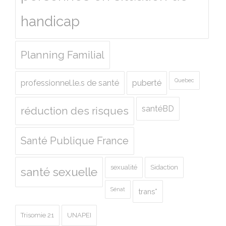
handicap
Planning Familial
Quebec
professionnel.le.s de santé
puberté
santéBD
réduction des risques
Santé Publique France
sexualité
Sidaction
santé sexuelle
Sénat
trans*
Trisomie 21
UNAPEI