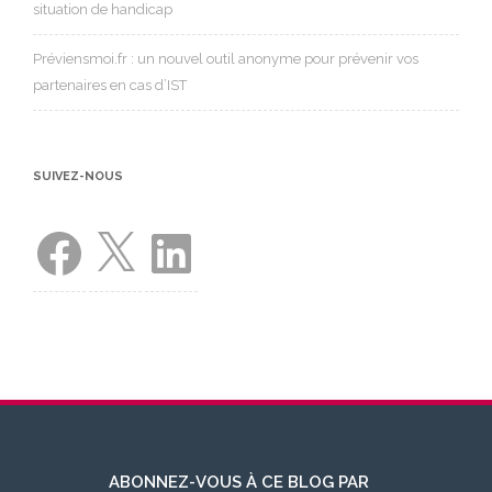
situation de handicap
Préviensmoi.fr : un nouvel outil anonyme pour prévenir vos
partenaires en cas d’IST
SUIVEZ-NOUS
Facebook
X
LinkedIn
ABONNEZ-VOUS À CE BLOG PAR