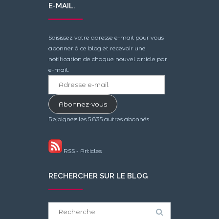
E-MAIL.
Saisissez votre adresse e-mail pour vous
abonner à ce blog et recevoir une
notification de chaque nouvel article par
e-mail.
Adresse
e-
mail
Abonnez-vous
Rejoignez les 5 835 autres abonnés
RSS - Articles
RECHERCHER SUR LE BLOG
Search
for: