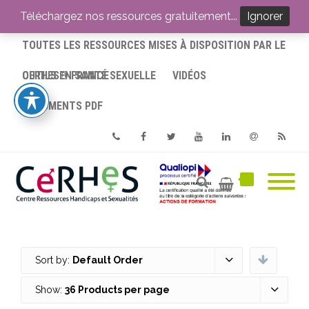
ACCUEIL
Téléchargez nos ressources gratuitement...
Ignorer
TOUTES LES RESSOURCES MISES À DISPOSITION PAR LE
CERHES® FRANCE
OUTILS EN SANTÉ SEXUELLE
VIDÉOS
DOCUMENTS PDF
Phone
Facebook
Twitter
Youtube
Linkedin
Email
RSS
Sort by:
Default Order
Show:
36 Products per page