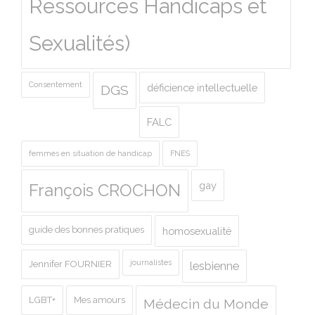
Ressources Handicaps et
Sexualités)
Consentement
déficience intellectuelle
DGS
FALC
femmes en situation de handicap
FNES
gay
François CROCHON
guide des bonnes pratiques
homosexualité
journalistes
Jennifer FOURNIER
lesbienne
LGBT+
Mes amours
Médecin du Monde