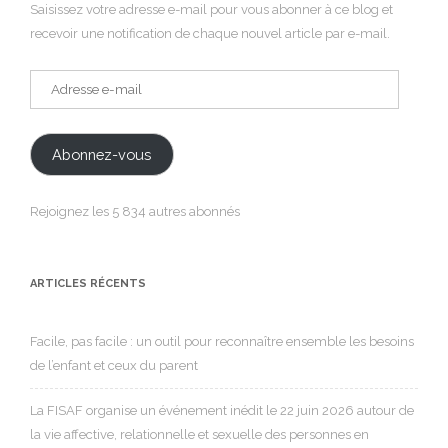
Saisissez votre adresse e-mail pour vous abonner à ce blog et
recevoir une notification de chaque nouvel article par e-mail.
Adresse
e-
mail
Abonnez-vous
Rejoignez les 5 834 autres abonnés
ARTICLES RÉCENTS
Facile, pas facile : un outil pour reconnaître ensemble les besoins
de l’enfant et ceux du parent
La FISAF organise un événement inédit le 22 juin 2026 autour de
la vie affective, relationnelle et sexuelle des personnes en