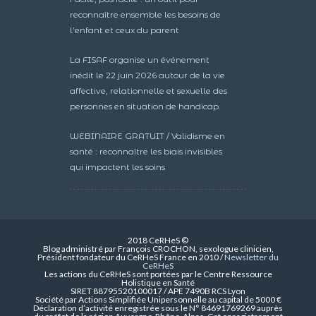
reconnaître ensemble les besoins de
l’enfant et ceux du parent
La FISAF organise un événement
inédit le 22 juin 2026 autour de la vie
affective, relationnelle et sexuelle des
personnes en situation de handicap.
WEBINAIRE GRATUIT / Validisme en
santé : reconnaître les biais invisibles
qui impactent les soins
2018 CeRHeS ©
Blog administré par François CROCHON, sexologue clinicien,
Président fondateur du CeRHeS France en 2010 /
Newsletter du
CeRHeS
Les actions du CeRHeS sont portées par le Centre Ressource
Holistique en Santé
SIRET 88795520100017 / APE 7490B RCS Lyon
Société par Actions Simplifiée Unipersonnelle au capital de 5000 €
Déclaration d’activité enregistrée sous le N° 84691769269 auprès