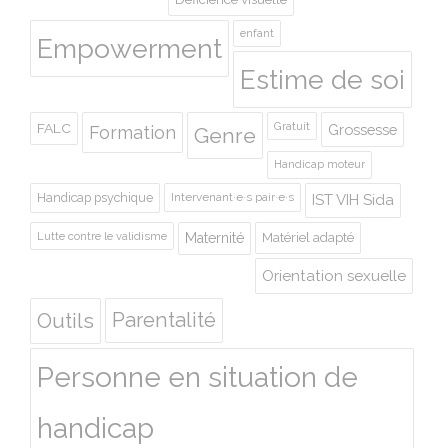
enfant
Empowerment
Estime de soi
Gratuit
FALC
Grossesse
Formation
Genre
Handicap moteur
Handicap psychique
Intervenant·e·s pair·e·s
IST VIH Sida
Lutte contre le validisme
Maternité
Matériel adapté
Orientation sexuelle
Outils
Parentalité
Personne en situation de
handicap