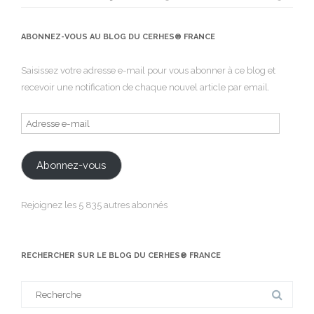
ABONNEZ-VOUS AU BLOG DU CERHES® FRANCE
Saisissez votre adresse e-mail pour vous abonner à ce blog et
recevoir une notification de chaque nouvel article par email.
Adresse
e-
mail
Abonnez-vous
Rejoignez les 5 835 autres abonnés
RECHERCHER SUR LE BLOG DU CERHES® FRANCE
Search
for: