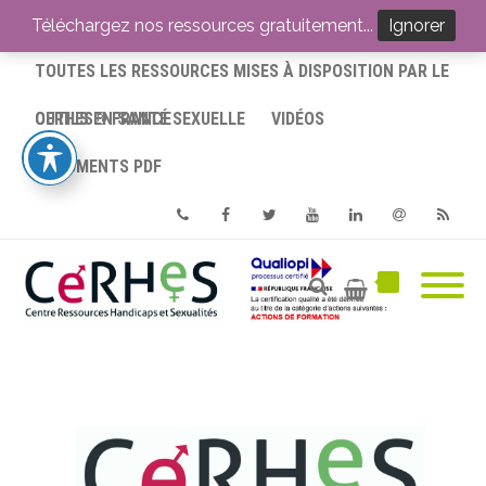
ACCUEIL
Téléchargez nos ressources gratuitement...
Ignorer
TOUTES LES RESSOURCES MISES À DISPOSITION PAR LE
CERHES® FRANCE
OUTILS EN SANTÉ SEXUELLE
VIDÉOS
DOCUMENTS PDF
Phone
Facebook
Twitter
Youtube
Linkedin
Email
RSS