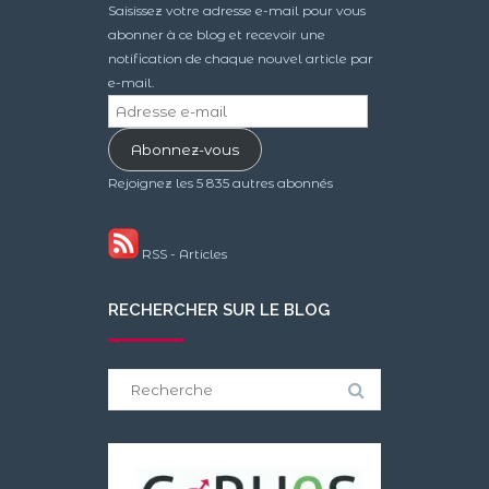
Saisissez votre adresse e-mail pour vous
abonner à ce blog et recevoir une
notification de chaque nouvel article par
e-mail.
Adresse
e-
Abonnez-vous
mail
Rejoignez les 5 835 autres abonnés
RSS - Articles
RECHERCHER SUR LE BLOG
Search
for: