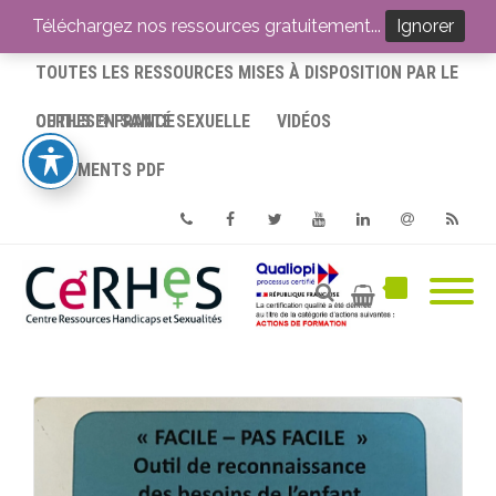
ACCUEIL
Téléchargez nos ressources gratuitement...
Ignorer
TOUTES LES RESSOURCES MISES À DISPOSITION PAR LE
CERHES® FRANCE
OUTILS EN SANTÉ SEXUELLE
VIDÉOS
DOCUMENTS PDF
Phone
Facebook
Twitter
Youtube
Linkedin
Email
RSS