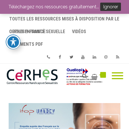
ACCUEIL
Téléchargez nos ressources gratuitement...
Ignorer
TOUTES LES RESSOURCES MISES À DISPOSITION PAR LE
CERHES® FRANCE
OUTILS EN SANTÉ SEXUELLE
VIDÉOS
DOCUMENTS PDF
Phone
Facebook
Twitter
Youtube
Linkedin
Email
RSS