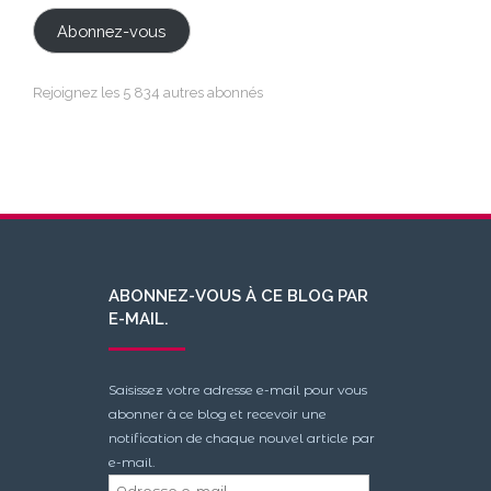
mail
Abonnez-vous
Rejoignez les 5 834 autres abonnés
ABONNEZ-VOUS À CE BLOG PAR
E-MAIL.
Saisissez votre adresse e-mail pour vous
abonner à ce blog et recevoir une
notification de chaque nouvel article par
e-mail.
Adresse