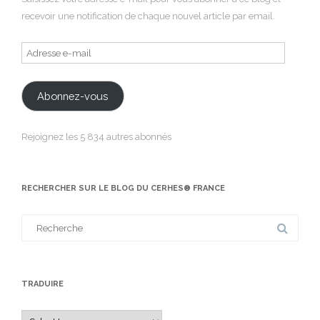
recevoir une notification de chaque nouvel article par email.
Adresse
e-
mail
Abonnez-vous
Rejoignez les 5 834 autres abonnés
RECHERCHER SUR LE BLOG DU CERHES® FRANCE
Search
for:
TRADUIRE