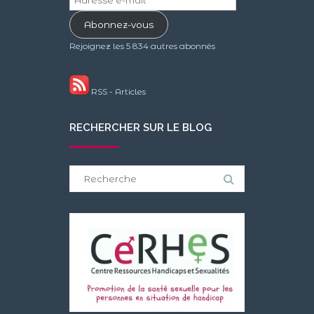
e-
Abonnez-vous
mail
Rejoignez les 5 834 autres abonnés
RSS - Articles
RECHERCHER SUR LE BLOG
Search
for: