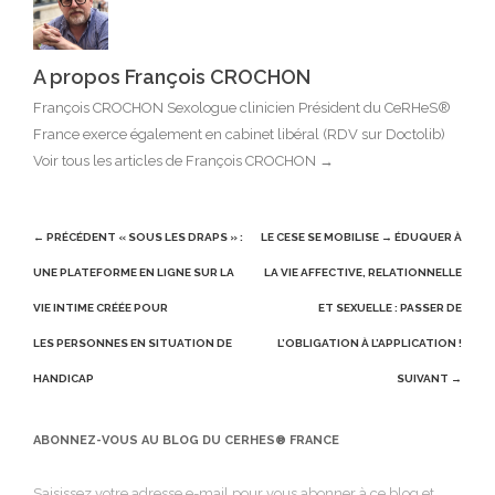
A propos François CROCHON
François CROCHON Sexologue clinicien Président du CeRHeS®
France exerce également en cabinet libéral (RDV sur Doctolib)
Voir tous les articles de François CROCHON
→
Post
← PRÉCÉDENT
« SOUS LES DRAPS » :
LE CESE SE MOBILISE → ÉDUQUER À
navigation
UNE PLATEFORME EN LIGNE SUR LA
LA VIE AFFECTIVE, RELATIONNELLE
VIE INTIME CRÉÉE POUR
ET SEXUELLE : PASSER DE
LES PERSONNES EN SITUATION DE
L’OBLIGATION À L’APPLICATION !
HANDICAP
SUIVANT →
ABONNEZ-VOUS AU BLOG DU CERHES® FRANCE
Saisissez votre adresse e-mail pour vous abonner à ce blog et