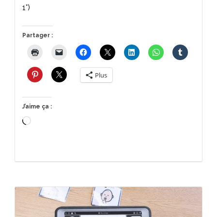
1°)
Partager :
Plus
J’aime ça :
Chargement…