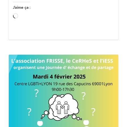
J’aime ça :
Chargement…