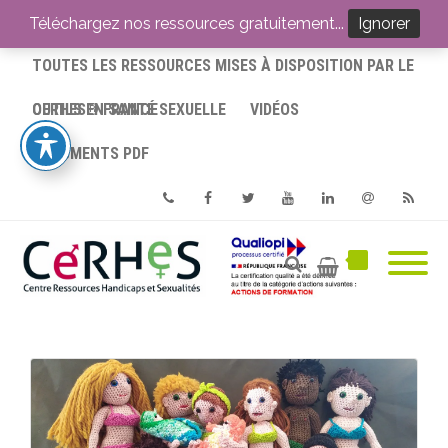
ACCUEIL
Téléchargez nos ressources gratuitement...
Ignorer
TOUTES LES RESSOURCES MISES À DISPOSITION PAR LE
CERHES® FRANCE
OUTILS EN SANTÉ SEXUELLE
VIDÉOS
DOCUMENTS PDF
Phone
Facebook
Twitter
Youtube
Linkedin
Email
RSS