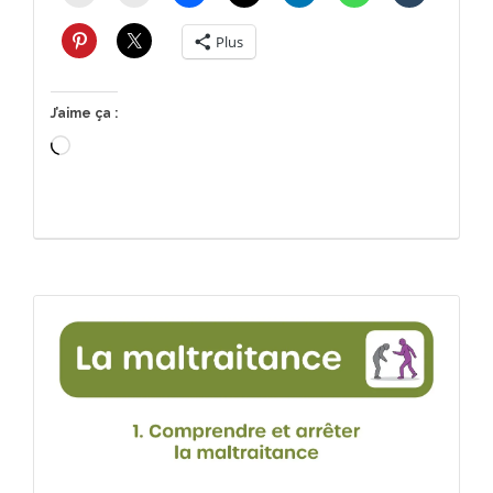
Plus
J’aime ça :
Chargement…