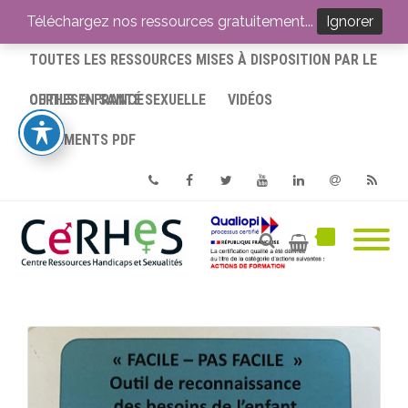
ACCUEIL
Téléchargez nos ressources gratuitement...
Ignorer
TOUTES LES RESSOURCES MISES À DISPOSITION PAR LE
CERHES® FRANCE
OUTILS EN SANTÉ SEXUELLE
VIDÉOS
DOCUMENTS PDF
Phone
Facebook
Twitter
Youtube
Linkedin
Email
RSS