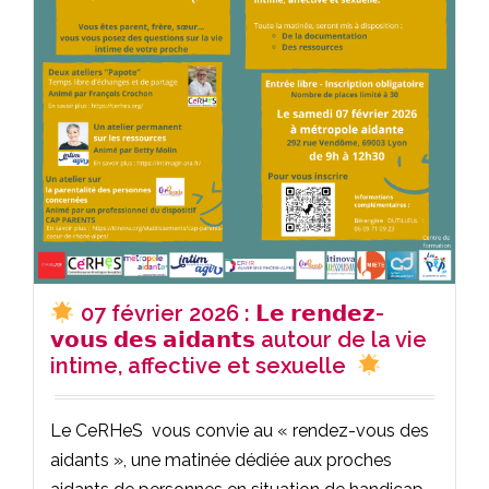
07 février 2026 : 𝗟𝗲 𝗿𝗲𝗻𝗱𝗲𝘇-
𝘃𝗼𝘂𝘀 𝗱𝗲𝘀 𝗮𝗶𝗱𝗮𝗻𝘁𝘀 autour de la vie
intime, affective et sexuelle
Le CeRHeS vous convie au « rendez-vous des
aidants », une matinée dédiée aux proches