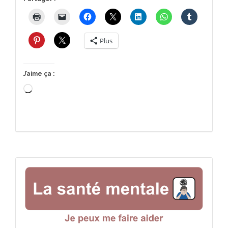
Plus
J’aime ça :
Chargement…