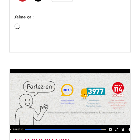
J’aime ça :
Chargement…