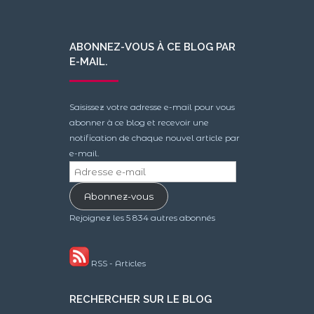
ABONNEZ-VOUS À CE BLOG PAR
E-MAIL.
Saisissez votre adresse e-mail pour vous
abonner à ce blog et recevoir une
notification de chaque nouvel article par
e-mail.
Adresse
e-
Abonnez-vous
mail
Rejoignez les 5 834 autres abonnés
RSS - Articles
RECHERCHER SUR LE BLOG