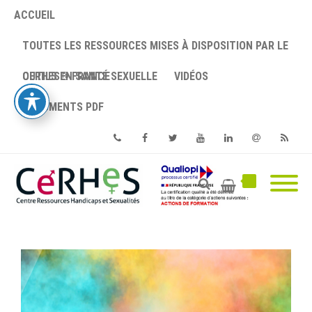
ACCUEIL
TOUTES LES RESSOURCES MISES À DISPOSITION PAR LE
CERHES® FRANCE
OUTILS EN SANTÉ SEXUELLE
VIDÉOS
DOCUMENTS PDF
Phone
Facebook
Twitter
Youtube
Linkedin
Email
RSS