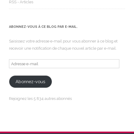
RSS - Articles
ABONNEZ-VOUS À CE BLOG PAR E-MAIL.
Saisissez votre adresse e-mail pour vous abonner à ce blog et
recevoir une notification de chaque nouvel article par e-mail.
Adresse
e-
mail
Abonnez-vous
Rejoignez les 5 834 autres abonnés