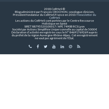
2018 CeRHeS ©
Blog administré par François CROCHON, sexologue clinicien,
Président fondateur du CeRHeS France en 2010 /
Newsletter du
CeRHeS
Les actions du CeRHeS sont portées par le Centre Ressource
Holistique en Santé
SIRET 88795520100017 / APE 7490B RCS Lyon
Société par Actions Simplifiée Unipersonnelle au capital de 5000 €
Déclaration d’activité enregistrée sous le N° 84691769269 auprès
du préfet de la région Auvergne-Rhône-Alpes. Cet enregistrement
ne vaut pas agrément de l’État.