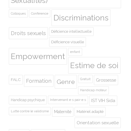
Sexualités)
Colloques
Conférence
Discriminations
Déficience intellectuelle
Droits sexuels
Déficience visuelle
enfant
Empowerment
Estime de soi
Gratuit
FALC
Grossesse
Formation
Genre
Handicap moteur
Handicap psychique
Intervenant·e·s pair·e·s
IST VIH Sida
Lutte contre le validisme
Maternité
Matériel adapté
Orientation sexuelle