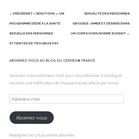
Post
← PRÉCÉDENT
« SEXOTOPIE », UN
SEXUALITÉ DES PERSONNES
navigation
PROGRAMME DÉDIÉ À LA SANTÉ
GROSSES : AIMER ET DÉSIRER DANS
SEXUELLE DES PERSONNES
UN CORPS HORS NORME
SUIVANT →
ATTEINTES DE TROUBLES PSY
ABONNEZ-VOUS AU BLOG DU CERHES® FRANCE
Saisissez votre adresse e-mail pour vous abonner à ce blog et
recevoir une notification de chaque nouvel article par email.
Adresse
e-
mail
Abonnez-vous
Rejoignez les 5 834 autres abonnés