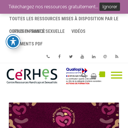
ACCUEIL
Téléchargez nos ressources gratuitement...
Ignorer
TOUTES LES RESSOURCES MISES À DISPOSITION PAR LE
CERHES® FRANCE
OUTILS EN SANTÉ SEXUELLE
VIDÉOS
DOCUMENTS PDF
Phone
Facebook
Twitter
Youtube
Linkedin
Email
RSS