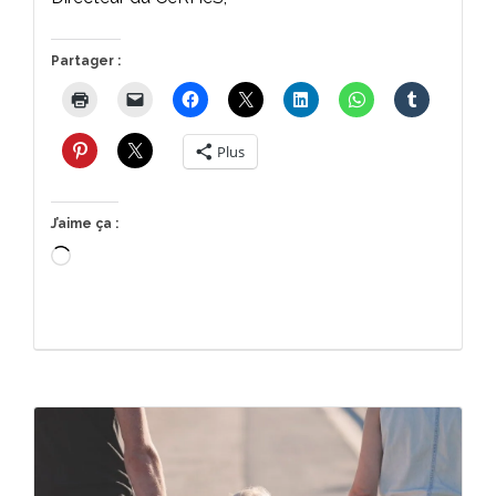
Partager :
Plus
J’aime ça :
Chargement…