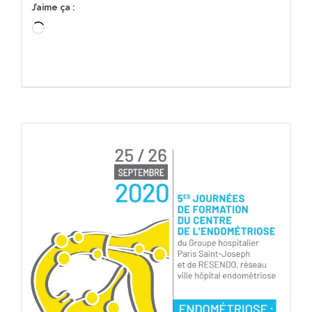
J’aime ça :
Chargement…