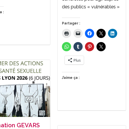
des publics « vulnérables »
a :
Partager :
Plus
J’aime ça :
ation GEVARS