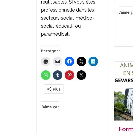
réutilisables. Si vous êtes
professionnel·le dans les
J’aime ç
secteurs social, médico-
social, éducatif ou
paramédical…
Partager :
Plus
J’aime ça :
Form