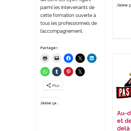
J’aime ç
parmi les intervenants de
cette formation ouverte à
tous les professionnels de
l’accompagnement.
Partager :
Plus
J’aime ça :
Au-d
et de
delà 