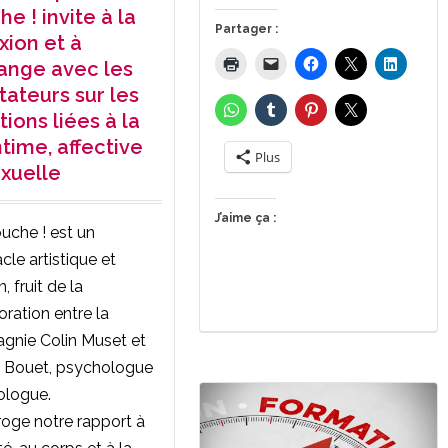
e ! invite à la
Partager :
xion et à
hange avec les
tateurs sur les
ions liées à la
ntime, affective
Plus
exuelle
J’aime ça :
uche ! est un
cle artistique et
, fruit de la
oration entre la
gnie Colin Muset et
a Bouet, psychologue
ologue.
erroge notre rapport à