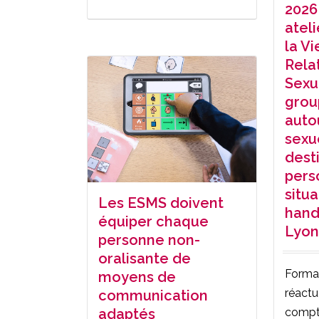
2026
atel
la Vi
Rela
Sexu
grou
auto
sexu
dest
pers
situ
Les ESMS doivent
handi
équiper chaque
Lyon
personne non-
oralisante de
Forma
moyens de
réactu
communication
compt
adaptés