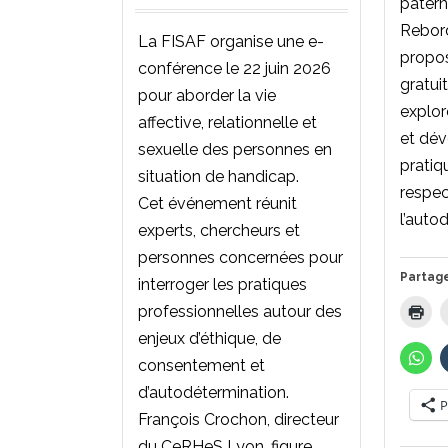
paterna
Rebor
La FISAF organise une e-
propos
conférence le 22 juin 2026
gratuit
pour aborder la vie
explor
affective, relationnelle et
et dév
sexuelle des personnes en
pratiq
situation de handicap.
respe
Cet événement réunit
l’auto
experts, chercheurs et
personnes concernées pour
Partage
interroger les pratiques
professionnelles autour des
enjeux d’éthique, de
consentement et
d’autodétermination.
P
François Crochon, directeur
du CeRHeS Lyon, figure