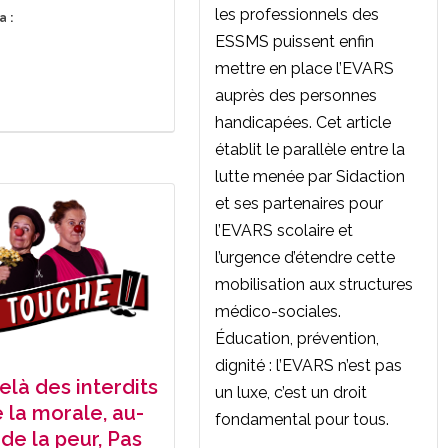
les professionnels des
a :
ESSMS puissent enfin
mettre en place l’EVARS
auprès des personnes
handicapées. Cet article
établit le parallèle entre la
lutte menée par Sidaction
et ses partenaires pour
l’EVARS scolaire et
l’urgence d’étendre cette
mobilisation aux structures
médico-sociales.
Éducation, prévention,
dignité : l’EVARS n’est pas
elà des interdits
un luxe, c’est un droit
 la morale, au-
fondamental pour tous.
de la peur, Pas