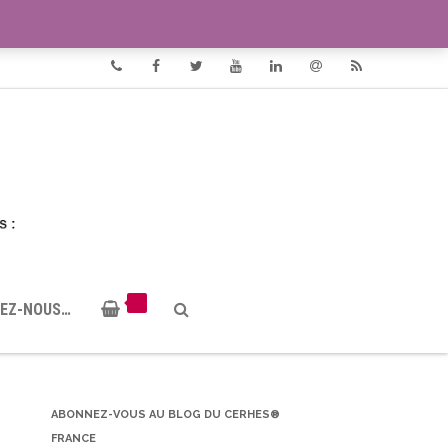
VIDÉOS
DOCUMENTS PDF
Phone
Facebook
Twitter
Youtube
Linkedin
Email
RSS
EZ-NOUS…
ABONNEZ-VOUS AU BLOG DU CERHES®
FRANCE