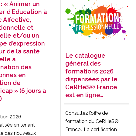
 : « Animer un
ier d’Education à
e Affective,
tionnelle et
elle et/ou un
pe d’expression
ur de la santé
Le catalogue
elle à
général des
ination des
formations 2026
onnes en
dispensées par le
ation de
CeRHeS® France
cap » (6 jours à
est en ligne…
)
Consultez l’offre de
tion 2026
formation du CeRHeS®
alisée en tenant
France… La certification
e des nouveaux