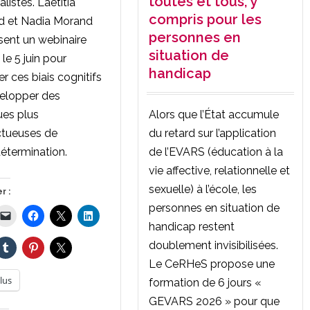
toutes et tous, y
listes. Laetitia
compris pour les
d et Nadia Morand
personnes en
ent un webinaire
situation de
 le 5 juin pour
handicap
er ces biais cognitifs
elopper des
Alors que l’État accumule
ues plus
du retard sur l’application
ctueuses de
de l’EVARS (éducation à la
détermination.
vie affective, relationnelle et
sexuelle) à l’école, les
r :
personnes en situation de
handicap restent
doublement invisibilisées.
Le CeRHeS propose une
lus
formation de 6 jours «
GEVARS 2026 » pour que