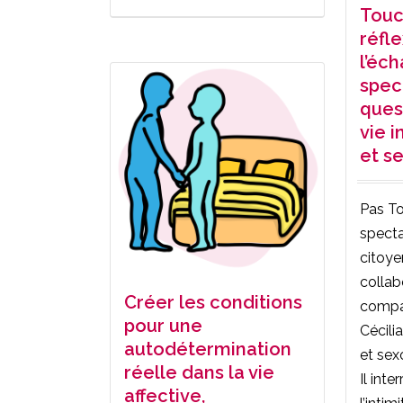
Touch
réfle
l’éc
spec
quest
vie i
et s
Pas To
specta
citoyen
collab
Créer les conditions
compa
pour une
Cécili
autodétermination
et sex
réelle dans la vie
Il int
affective,