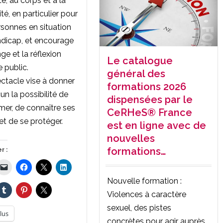
ité, au corps et à la
té, en particulier pour
rsonnes en situation
dicap, et encourage
ge et la réflexion
Le catalogue
e public.
général des
ctacle vise à donner
formations 2026
un la possibilité de
dispensées par le
imer, de connaître ses
CeRHeS® France
 et de se protéger.
est en ligne avec de
nouvelles
formations…
r :
Nouvelle formation :
Violences à caractère
sexuel, des pistes
lus
concrètes pour agir auprès