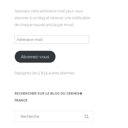
Saisissez votre adresse e-mail pour vous
abonner à ce blog et recevoir une notification
de chaque nouvel article par email.
Adresse
e-
mail
Abonnez-vous
Rejoignez les 5 834 autres abonnés
RECHERCHER SUR LE BLOG DU CERHES®
FRANCE
Search
for: