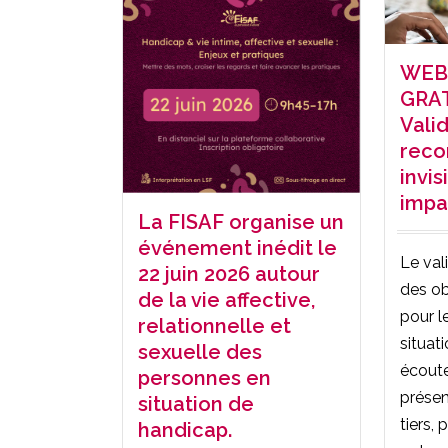
WEB
GRAT
Vali
recon
invis
impa
La FISAF organise un
événement inédit le
Le val
22 juin 2026 autour
des ob
de la vie affective,
pour l
relationnelle et
situat
sexuelle des
écoute
personnes en
présen
situation de
tiers,
handicap.