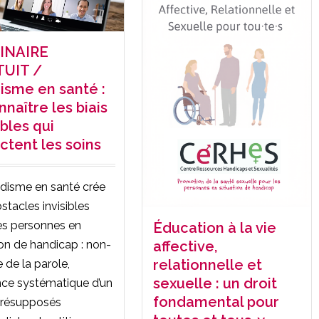
INAIRE
UIT /
disme en santé :
naître les biais
ibles qui
ctent les soins
idisme en santé crée
stacles invisibles
es personnes en
Éducation à la vie
affective,
ion de handicap : non-
relationnelle et
 de la parole,
sexuelle : un droit
ce systématique d’un
fondamental pour
 présupposés