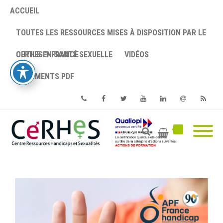
ACCUEIL
TOUTES LES RESSOURCES MISES À DISPOSITION PAR LE
CERHES® FRANCE
OUTILS EN SANTÉ SEXUELLE
VIDÉOS
DOCUMENTS PDF
Phone
Facebook
Twitter
Youtube
Linkedin
Email
RSS