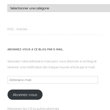
Catégories
RSS - Articles
ABONNEZ-VOUS À CE BLOG PAR E-MAIL.
Saisissez votre adresse e-mail pour vous abonner à ce blog et
recevoir une notification de chaque nouvel article par e-mail.
Adresse
e-
mail
Abonnez-vous
Rejoignez les 5 834 autres abonnés