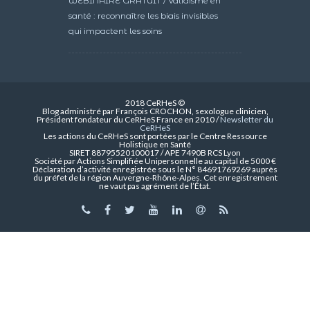
WEBINAIRE GRATUIT / Validisme en
santé : reconnaître les biais invisibles
qui impactent les soins
2018 CeRHeS ©
Blog administré par François CROCHON, sexologue clinicien,
Président fondateur du CeRHeS France en 2010 /
Newsletter du
CeRHeS
Les actions du CeRHeS sont portées par le Centre Ressource
Holistique en Santé
SIRET 88795520100017 / APE 7490B RCS Lyon
Société par Actions Simplifiée Unipersonnelle au capital de 5000 €
Déclaration d’activité enregistrée sous le N° 84691769269 auprès
du préfet de la région Auvergne-Rhône-Alpes. Cet enregistrement
ne vaut pas agrément de l’État.