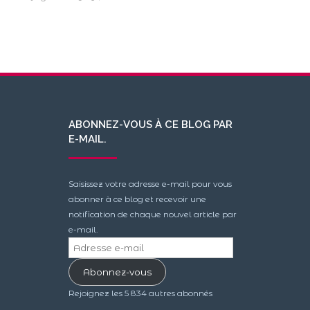
ABONNEZ-VOUS À CE BLOG PAR
E-MAIL.
Saisissez votre adresse e-mail pour vous
abonner à ce blog et recevoir une
notification de chaque nouvel article par
e-mail.
Adresse
e-
Abonnez-vous
mail
Rejoignez les 5 834 autres abonnés