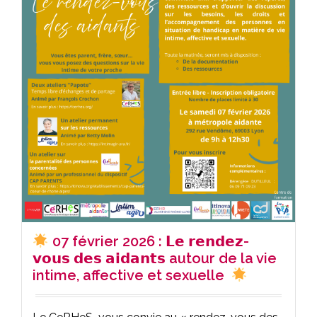
07 février 2026 : 𝗟𝗲 𝗿𝗲𝗻𝗱𝗲𝘇-
𝘃𝗼𝘂𝘀 𝗱𝗲𝘀 𝗮𝗶𝗱𝗮𝗻𝘁𝘀 autour de la vie
intime, affective et sexuelle