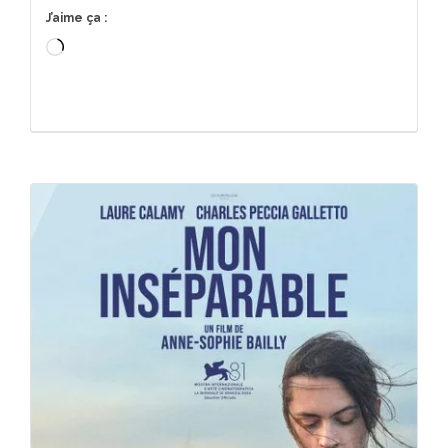
J’aime ça :
Chargement…