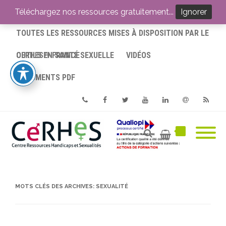
ACCUEIL
Téléchargez nos ressources gratuitement...
Ignorer
TOUTES LES RESSOURCES MISES À DISPOSITION PAR LE
CERHES® FRANCE
OUTILS EN SANTÉ SEXUELLE
VIDÉOS
DOCUMENTS PDF
Phone
Facebook
Twitter
Youtube
Linkedin
Email
RSS
MOTS CLÉS DES ARCHIVES:
SEXUALITÉ