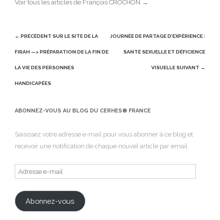
Voir tous les articles de François CROCHON
→
Post
← PRÉCÉDENT
SUR LE SITE DE LA
JOURNÉE DE PARTAGE D’EXPÉRIENCE :
navigation
FIRAH —> PRÉPARATION DE LA FIN DE
SANTÉ SEXUELLE ET DÉFICIENCE
LA VIE DES PERSONNES
VISUELLE
SUIVANT →
HANDICAPÉES
ABONNEZ-VOUS AU BLOG DU CERHES® FRANCE
Saisissez votre adresse e-mail pour vous abonner à ce blog et
recevoir une notification de chaque nouvel article par email.
Adresse
e-
mail
Abonnez-vous