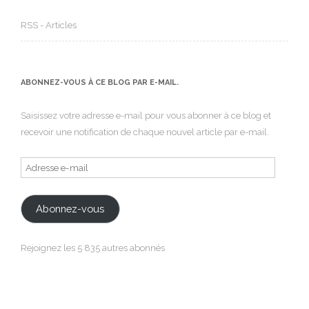
RSS - Articles
ABONNEZ-VOUS À CE BLOG PAR E-MAIL.
Saisissez votre adresse e-mail pour vous abonner à ce blog et
recevoir une notification de chaque nouvel article par e-mail.
Adresse
e-
mail
Abonnez-vous
Rejoignez les 5 835 autres abonnés