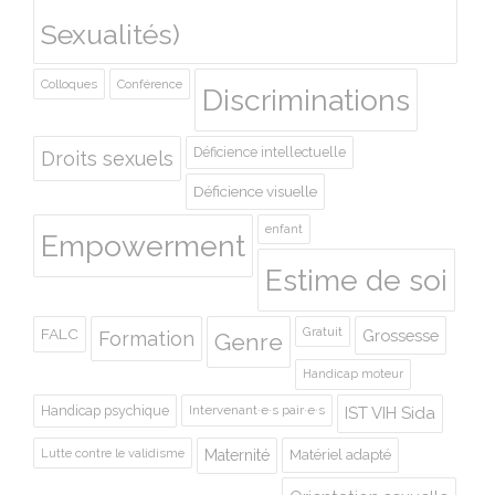
Sexualités)
Colloques
Conférence
Discriminations
Déficience intellectuelle
Droits sexuels
Déficience visuelle
enfant
Empowerment
Estime de soi
Gratuit
FALC
Grossesse
Formation
Genre
Handicap moteur
Handicap psychique
Intervenant·e·s pair·e·s
IST VIH Sida
Lutte contre le validisme
Maternité
Matériel adapté