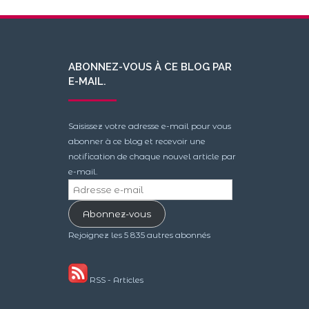
ABONNEZ-VOUS À CE BLOG PAR
E-MAIL.
Saisissez votre adresse e-mail pour vous
abonner à ce blog et recevoir une
notification de chaque nouvel article par
e-mail.
Adresse
e-
Abonnez-vous
mail
Rejoignez les 5 835 autres abonnés
RSS - Articles