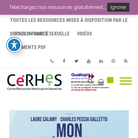
ACCUEIL
Téléchargez nos ressources gratuitement...
Ignorer
TOUTES LES RESSOURCES MISES À DISPOSITION PAR LE
CERHES® FRANCE
OUTILS EN SANTÉ SEXUELLE
VIDÉOS
DOCUMENTS PDF
Phone
Facebook
Twitter
Youtube
Linkedin
Email
RSS