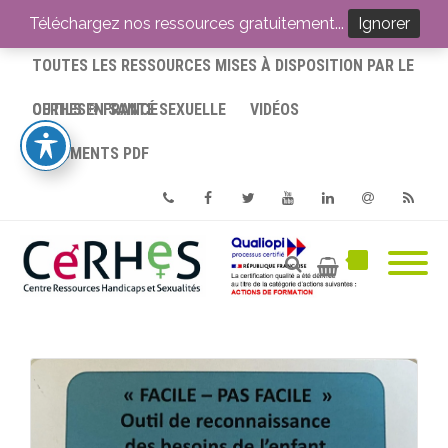
ACCUEIL
Téléchargez nos ressources gratuitement...
Ignorer
TOUTES LES RESSOURCES MISES À DISPOSITION PAR LE
CERHES® FRANCE
OUTILS EN SANTÉ SEXUELLE
VIDÉOS
DOCUMENTS PDF
Phone
Facebook
Twitter
Youtube
Linkedin
Email
RSS