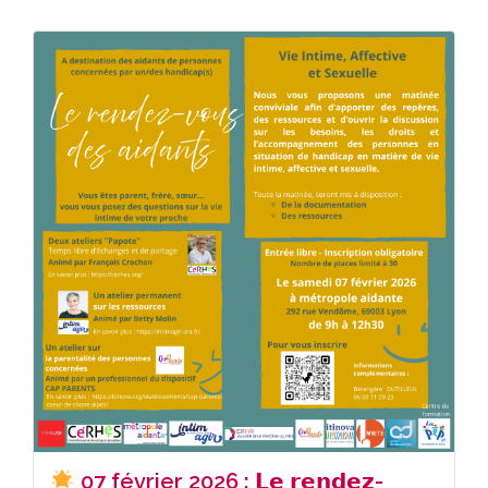
07 février 2026 : 𝗟𝗲 𝗿𝗲𝗻𝗱𝗲𝘇-