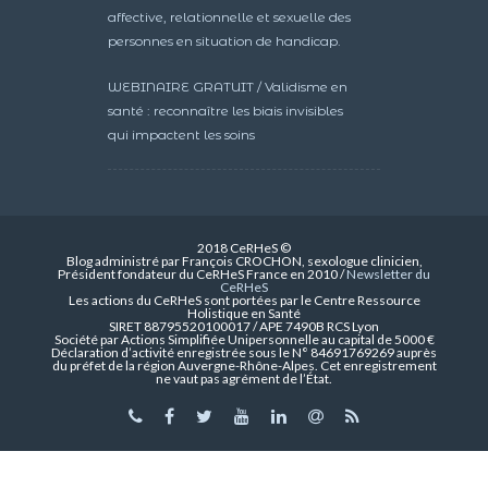
affective, relationnelle et sexuelle des
personnes en situation de handicap.
WEBINAIRE GRATUIT / Validisme en
santé : reconnaître les biais invisibles
qui impactent les soins
2018 CeRHeS ©
Blog administré par François CROCHON, sexologue clinicien,
Président fondateur du CeRHeS France en 2010 /
Newsletter du
CeRHeS
Les actions du CeRHeS sont portées par le Centre Ressource
Holistique en Santé
SIRET 88795520100017 / APE 7490B RCS Lyon
Société par Actions Simplifiée Unipersonnelle au capital de 5000 €
Déclaration d’activité enregistrée sous le N° 84691769269 auprès
du préfet de la région Auvergne-Rhône-Alpes. Cet enregistrement
ne vaut pas agrément de l’État.