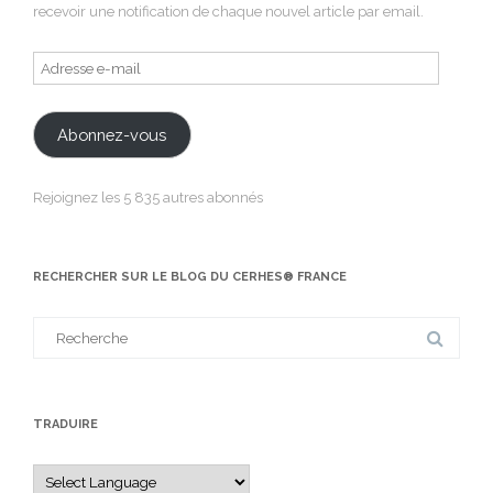
recevoir une notification de chaque nouvel article par email.
Adresse
e-
mail
Abonnez-vous
Rejoignez les 5 835 autres abonnés
RECHERCHER SUR LE BLOG DU CERHES® FRANCE
Search
for:
TRADUIRE