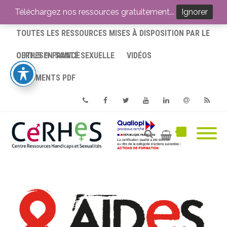
ACCUEIL
Téléchargez nos ressources gratuitement...
Ignorer
TOUTES LES RESSOURCES MISES À DISPOSITION PAR LE
CERHES® FRANCE
OUTILS EN SANTÉ SEXUELLE
VIDÉOS
DOCUMENTS PDF
Phone
Facebook
Twitter
Youtube
Linkedin
Email
RSS