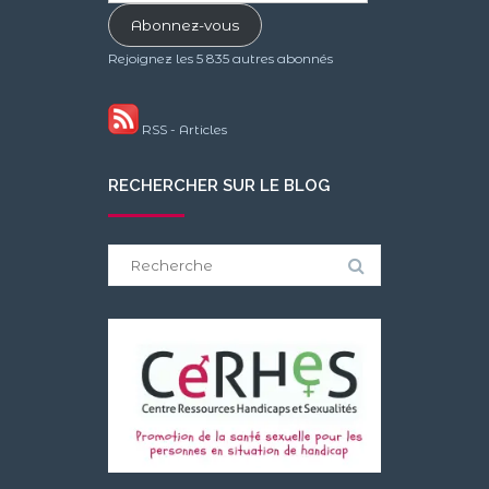
e-
Abonnez-vous
mail
Rejoignez les 5 835 autres abonnés
RSS - Articles
RECHERCHER SUR LE BLOG
Search
for: