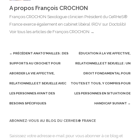
A propos François CROCHON
François CROCHON Sexologue clinicien Président du CeRHeS®
France exerce également en cabinet libéral (RDV sur Doctolib)
Voir tous les articles de François CROCHON
→
Post
← PRÉCÉDENT
ANATO’MAILLES : DES
ÉDUCATION À LA VIE AFFECTIVE,
navigation
SUPPORTS AU CROCHET POUR
RELATIONNELLE ET SEXUELLE : UN
ABORDER LA VIE AFFECTIVE,
DROIT FONDAMENTAL POUR
RELATIONNELLE ET SEXUELLE AVEC
TOUTES ET TOUS, Y COMPRIS POUR
LES PERSONNES AYANT DES
LES PERSONNES EN SITUATION DE
BESOINS SPÉCIFIQUES
HANDICAP
SUIVANT →
ABONNEZ-VOUS AU BLOG DU CERHES® FRANCE
Saisissez votre adresse e-mail pour vous abonner à ce blog et