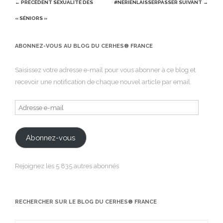
Post
← PRÉCÉDENT
SEXUALITÉ DES
#NERIENLAISSERPASSER
SUIVANT →
navigation
« SÉNIORS »
ABONNEZ-VOUS AU BLOG DU CERHES® FRANCE
Saisissez votre adresse e-mail pour vous abonner à ce blog et
recevoir une notification de chaque nouvel article par email.
Adresse
e-
mail
Abonnez-vous
Rejoignez les 5 835 autres abonnés
RECHERCHER SUR LE BLOG DU CERHES® FRANCE