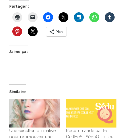
Partager :
Plus
J’aime ça :
Similaire
Une excellente initiative
Recommandé par le
pour promouvoir une
CeRHeS : SéduQ, Le jeu