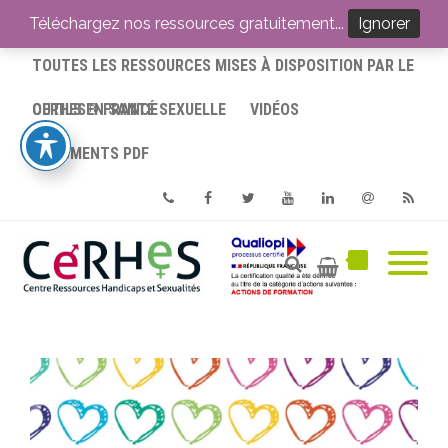
ACCUEIL
Téléchargez nos ressources gratuitement...
Ignorer
TOUTES LES RESSOURCES MISES À DISPOSITION PAR LE
CERHES® FRANCE
OUTILS EN SANTÉ SEXUELLE
VIDÉOS
DOCUMENTS PDF
Phone
Facebook
Twitter
Youtube
Linkedin
Email
RSS