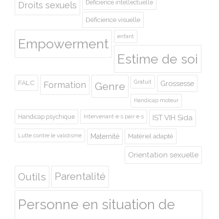
Déficience intellectuelle
Droits sexuels
Déficience visuelle
enfant
Empowerment
Estime de soi
Gratuit
FALC
Grossesse
Formation
Genre
Handicap moteur
Handicap psychique
Intervenant·e·s pair·e·s
IST VIH Sida
Lutte contre le validisme
Maternité
Matériel adapté
Orientation sexuelle
Outils
Parentalité
Personne en situation de