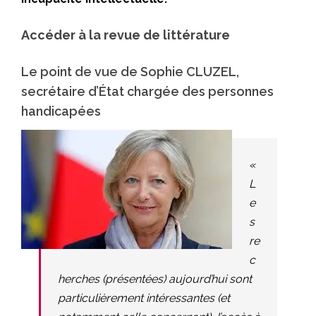
Accéder à la revue de littérature
Le point de vue de Sophie CLUZEL,
secrétaire d’État chargée des personnes
handicapées
«
L
e
s
re
c
herches (présentées) aujourd’hui sont
particulièrement intéressantes (et