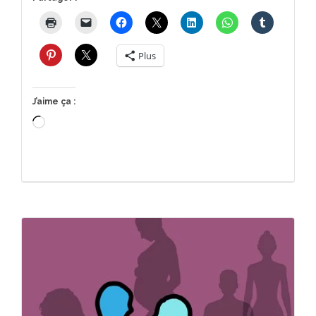
Plus
J’aime ça :
Chargement…