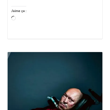
J’aime ça :
Chargement…