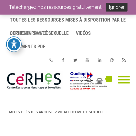
ACCUEIL
Téléchargez nos ressources gratuitement...
Ignorer
TOUTES LES RESSOURCES MISES À DISPOSITION PAR LE
CERHES® FRANCE
OUTILS EN SANTÉ SEXUELLE
VIDÉOS
DOCUMENTS PDF
Phone
Facebook
Twitter
Youtube
Linkedin
Email
RSS
MOTS CLÉS DES ARCHIVES:
VIE AFFECTIVE ET SEXUELLE