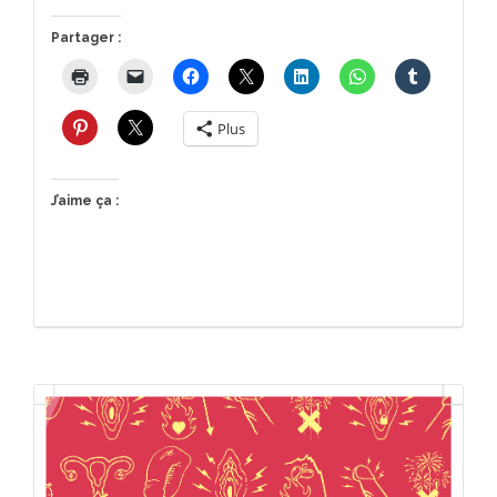
Partager :
Plus
J’aime ça :