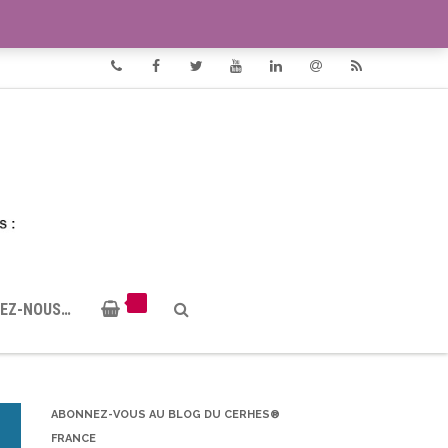
VIDÉOS
DOCUMENTS PDF
Phone
Facebook
Twitter
Youtube
Linkedin
Email
RSS
EZ-NOUS…
ABONNEZ-VOUS AU BLOG DU CERHES®
FRANCE