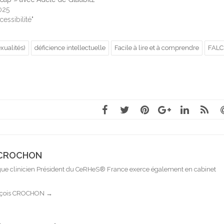
025
essibilité"
ualités)
déficience intellectuelle
Facile à lire et à comprendre
FALC
s CROCHON
e clinicien Président du CeRHeS® France exerce également en cabinet
rançois CROCHON
→