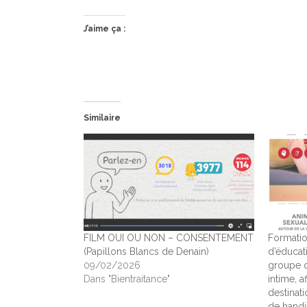
J’aime ça :
Similaire
FILM OUI OU NON – CONSENTEMENT
Formatio
(Papillons Blancs de Denain)
d’éducati
09/02/2026
groupe d
Dans "Bientraitance"
intime, a
destinat
de handi