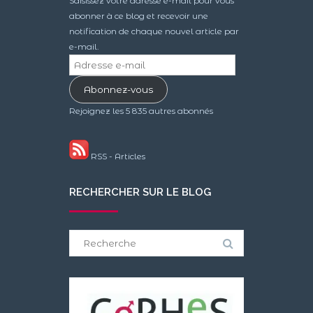
Saisissez votre adresse e-mail pour vous
abonner à ce blog et recevoir une
notification de chaque nouvel article par
e-mail.
Adresse
e-
Abonnez-vous
mail
Rejoignez les 5 835 autres abonnés
RSS - Articles
RECHERCHER SUR LE BLOG
Search
for: