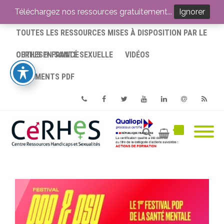
ACCUEIL
Téléchargez nos ressources gratuitement...
Ignorer
TOUTES LES RESSOURCES MISES À DISPOSITION PAR LE
CERHES® FRANCE
OUTILS EN SANTÉ SEXUELLE
VIDÉOS
DOCUMENTS PDF
Phone
Facebook
Twitter
Youtube
Linkedin
Email
RSS