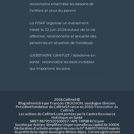
reconnaître ensemble les besoins de
l’enfant et ceux du parent
La FISAF organise un événement
inédit le 22 juin 2026 autour de la vie
affective, relationnelle et sexuelle des
personnes en situation de handicap.
WEBINAIRE GRATUIT / Validisme en
santé : reconnaître les biais invisibles
qui impactent les soins
2018 CeRHeS ©
Blog administré par François CROCHON, sexologue clinicien,
Président fondateur du CeRHeS France en 2010 /
Newsletter du
CeRHeS
Les actions du CeRHeS sont portées par le Centre Ressource
Holistique en Santé
SIRET 88795520100017 / APE 7490B RCS Lyon
Société par Actions Simplifiée Unipersonnelle au capital de 5000 €
Déclaration d’activité enregistrée sous le N° 84691769269 auprès
du préfet de la région Auvergne-Rhône-Alpes. Cet enregistrement