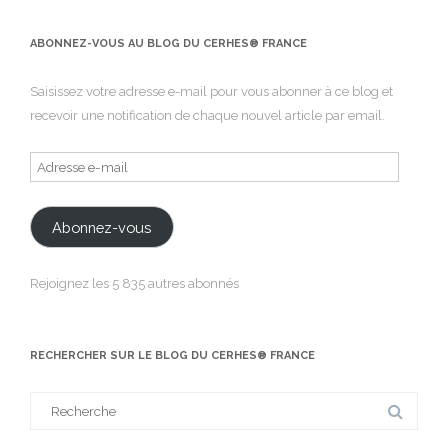
ABONNEZ-VOUS AU BLOG DU CERHES® FRANCE
Saisissez votre adresse e-mail pour vous abonner à ce blog et
recevoir une notification de chaque nouvel article par email.
Adresse
e-
mail
Abonnez-vous
Rejoignez les 5 835 autres abonnés
RECHERCHER SUR LE BLOG DU CERHES® FRANCE
Search
for: