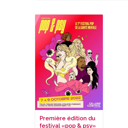
Première édition du
festival «pop & psy»