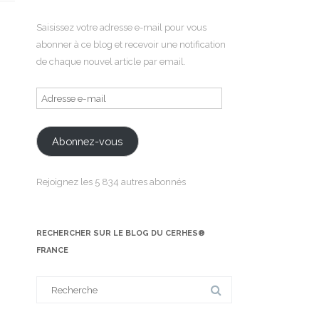
Saisissez votre adresse e-mail pour vous
abonner à ce blog et recevoir une notification
de chaque nouvel article par email.
Adresse
e-
mail
Abonnez-vous
Rejoignez les 5 834 autres abonnés
RECHERCHER SUR LE BLOG DU CERHES®
FRANCE
Search
for: