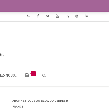
VIDÉOS
DOCUMENTS PDF
Phone
Facebook
Twitter
Youtube
Linkedin
Email
RSS
EZ-NOUS…
ABONNEZ-VOUS AU BLOG DU CERHES®
FRANCE