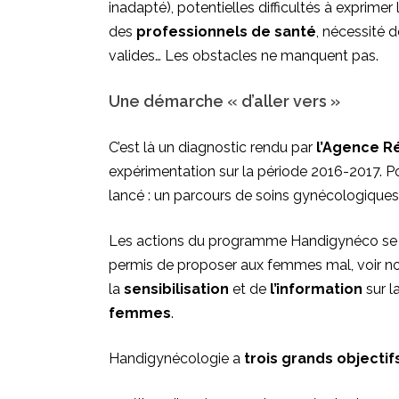
inadapté), potentielles difficultés à exprim
des
professionnels de santé
, nécessité 
valides… Les obstacles ne manquent pas.
Une démarche « d’aller vers »
C’est là un diagnostic rendu par
l’Agence R
expérimentation sur la période 2016-2017. Pour
lancé : un parcours de soins gynécologique
Les actions du programme Handigynéco se so
permis de proposer aux femmes mal, voir non 
la
sensibilisation
et de
l’information
sur l
femmes
.
Handigynécologie a
trois grands objectif