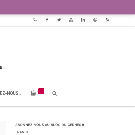
VIDÉOS
DOCUMENTS PDF
Phone
Facebook
Twitter
Youtube
Linkedin
Email
RSS
EZ-NOUS…
ABONNEZ-VOUS AU BLOG DU CERHES®
FRANCE