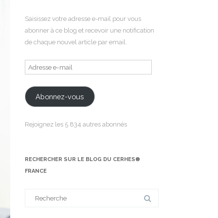
Saisissez votre adresse e-mail pour vous
abonner à ce blog et recevoir une notification
de chaque nouvel article par email.
Adresse
e-
mail
Abonnez-vous
Rejoignez les 5 834 autres abonnés
RECHERCHER SUR LE BLOG DU CERHES®
FRANCE
Search
for: